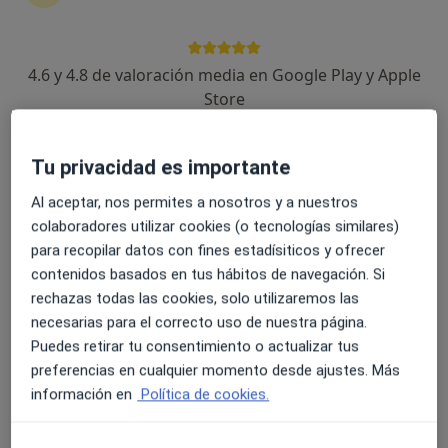
4.6 y 4.8 de valoración media en Google Play y Apple
Dr. Antonio Cabrera Arcas
Store
·
Ver más
Cirujano oral y maxilofacial, Médico estético
111 opiniones
Tu privacidad es importante
Dirección 1
Dirección 2
Online
Al aceptar, nos permites a nosotros y a nuestros
colaboradores utilizar cookies (o tecnologías similares)
para recopilar datos con fines estadísiticos y ofrecer
Av. de Pablo Iglesias, 27, 1°C, Almería
•
Mapa
contenidos basados en tus hábitos de navegación. Si
Clínica Cabrera y Arcas
rechazas todas las cookies, solo utilizaremos las
Primera visita Cirugía Oral y Maxilofacial
60 €
necesarias para el correcto uso de nuestra página.
Este especialista no ofrece reserva de cita online en esta dirección.
Puedes retirar tu consentimiento o actualizar tus
preferencias en cualquier momento desde ajustes. Más
Pedir una cita
información en
Política de cookies.