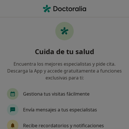
Men
Tumores De Las Glándulas Salivales • Almería, Almería
Filtros
• 1
Seguro
Mapa
Especialistas en Tumores de las glándulas
Cuida de tu salud
salivales en Almería
Así organizamos los resultados
Encuentra los mejores especialistas y pide cita.
Descarga la App y accede gratuitamente a funciones
exclusivas para ti:
¿Qué especialidad estás buscando?
Cirujano oral y maxilofacial
Médico estético
Gestiona tus visitas fácilmente
Envía mensajes a tus especialistas
Recibe recordatorios y notificaciones