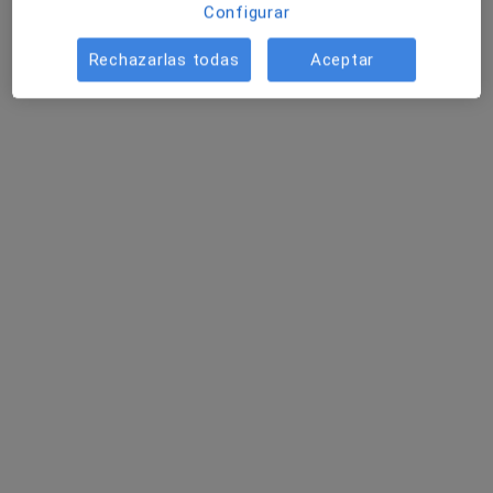
Configurar
Rechazarlas todas
Aceptar
Clínica Cabrera y Arcas
·
Ver
Cirujano oral y maxilofacial, Médico estético, Dentista
más
370 opiniones
Av. de Pablo Iglesias, 27, 1°C, Almería
•
Mapa
Clínica Cabrera y Arcas
Primera visita Odontología
desde 30 €
Mostrar más servicios
Dr. Antonio Cabrera
Dra. Maria Rosa
Dr. Antonio Cabrera