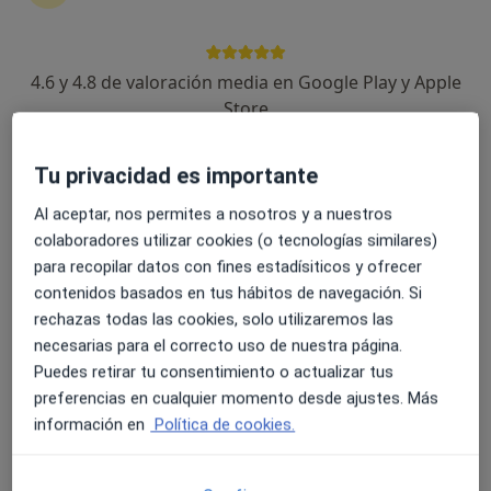
4.6 y 4.8 de valoración media en Google Play y Apple
Dr. Jaume Miralles Aguado
Store
·
Ver más
Urólogo
499 opiniones
Tu privacidad es importante
Dirección
Online
Al aceptar, nos permites a nosotros y a nuestros
colaboradores utilizar cookies (o tecnologías similares)
Avinguda del Dret de Reunió 4, Alzira
•
Mapa
para recopilar datos con fines estadísiticos y ofrecer
Sólo Cirugías. No Consultas. Clínica TECMA
contenidos basados en tus hábitos de navegación. Si
Este especialista no ofrece reserva de cita online en esta dirección.
rechazas todas las cookies, solo utilizaremos las
necesarias para el correcto uso de nuestra página.
Pedir una cita
Puedes retirar tu consentimiento o actualizar tus
preferencias en cualquier momento desde ajustes. Más
información en
Política de cookies.