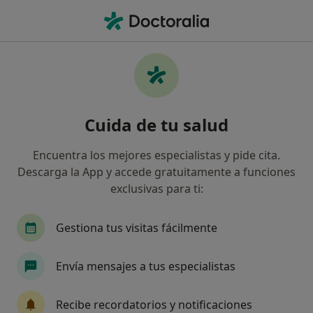
Men
Cáncer Renal • Alzira, Valencia
Filtros
• 1
Seguro
Mapa
Especialistas en Cáncer renal en Alzira
Cuida de tu salud
Así organizamos los resultados
Encuentra los mejores especialistas y pide cita.
Descarga la App y accede gratuitamente a funciones
¿Qué especialidad estás buscando?
exclusivas para ti:
Urólogo
Alergólogo
Analista clínico
Gestiona tus visitas fácilmente
Envía mensajes a tus especialistas
Recibe recordatorios y notificaciones