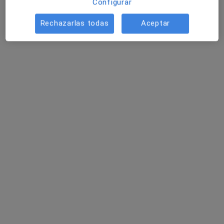
Configurar
Rechazarlas todas
Aceptar
Dr. Raimundo Dumont Martinez
·
Ver más
Urólogo
7 opiniones
Avda. Dret de Reunió s/n, Alzira
•
Mapa
Affidea Clínica Tecma
Primera visita Urología
Precio sin especificar
Este especialista no ofrece reserva de cita online en esta dirección.
Pedir una cita