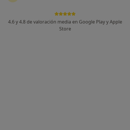
4.6 y 4.8 de valoración media en Google Play y Apple
Melani Costa Schmid
Store
·
Ver más
Fisioterapeuta
85 opiniones
Carrer Camamilla, 6, Palma de Mallorca
•
Mapa
Centro Melani Costa
Visita Fisioterapia
55 €
Este especialista no ofrece reserva de cita online en esta dirección.
Pedir una cita