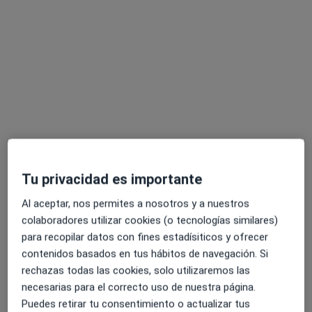
Caroline Lancrenon
·
Ver más
Fisioterapeuta
63 opiniones
Carrer de Fra Juníper Serra 15, Palma de Mallorca
•
Mapa
Fisioterapia174
Visita Fisioterapia
35 €
Tu privacidad es importante
Este especialista no ofrece reserva de cita online en esta dirección.
Al aceptar, nos permites a nosotros y a nuestros
Pedir una cita
colaboradores utilizar cookies (o tecnologías similares)
para recopilar datos con fines estadísiticos y ofrecer
contenidos basados en tus hábitos de navegación. Si
rechazas todas las cookies, solo utilizaremos las
necesarias para el correcto uso de nuestra página.
Puedes retirar tu consentimiento o actualizar tus