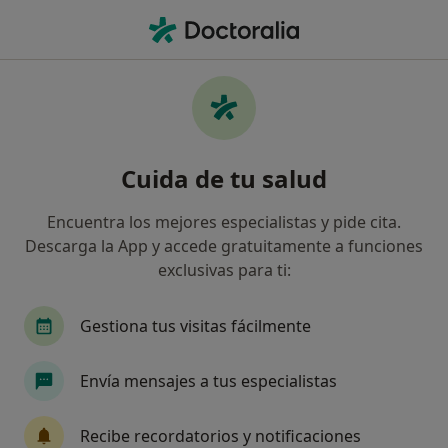
Men
Cicatrices • Palma de Mallorca, Islas Baleares
Filtros
• 1
Seguro
Mapa
Especialistas en Cicatrices en Palma de
Cuida de tu salud
Mallorca
Así organizamos los resultados
Encuentra los mejores especialistas y pide cita.
Descarga la App y accede gratuitamente a funciones
exclusivas para ti:
¿Qué especialidad estás buscando?
Fisioterapeuta
Oftalmólogo
Dietista Nutr
Gestiona tus visitas fácilmente
Envía mensajes a tus especialistas
Recibe recordatorios y notificaciones