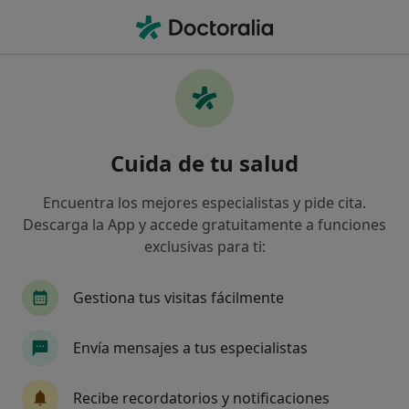
Men
Degeneración Macular Relacionada Con La Edad • Cáceres, Cáceres
Filtros
• 1
Seguro
Mapa
Especialistas en Degeneración macular
Cuida de tu salud
relacionada con la edad en Cáceres
Así organizamos los resultados
Encuentra los mejores especialistas y pide cita.
Descarga la App y accede gratuitamente a funciones
exclusivas para ti:
¿Qué especialidad estás buscando?
Oftalmólogo
Gestiona tus visitas fácilmente
Envía mensajes a tus especialistas
Recibe recordatorios y notificaciones