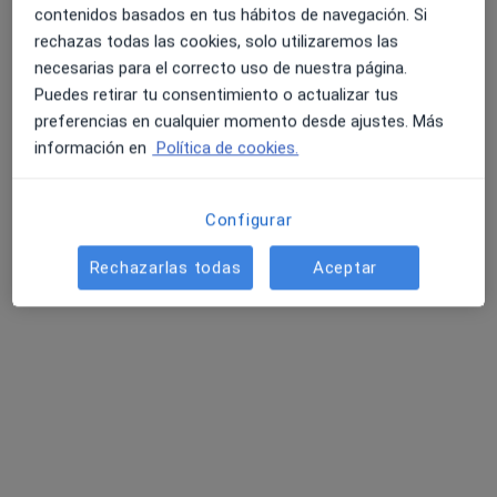
contenidos basados en tus hábitos de navegación. Si
rechazas todas las cookies, solo utilizaremos las
necesarias para el correcto uso de nuestra página.
Puedes retirar tu consentimiento o actualizar tus
Dr. Pablo Marcelo Benito
preferencias en cualquier momento desde ajustes. Más
·
Ver más
Oftalmólogo
información en
Política de cookies.
Avda Isabel De Moctezuma 6, Cáceres
•
Mapa
Instituto de Oftalmología Láser de Cáceres
Configurar
Primera visita Oftalmología
Precio sin especificar
Este especialista no ofrece reserva de cita online en esta dirección.
Rechazarlas todas
Aceptar
Pedir una cita