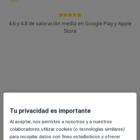
4.6 y 4.8 de valoración media en Google Play y Apple
Dr. Juan Antonio Liberal Bejarano
Store
·
Ver más
Oftalmólogo
6 opiniones
Avenida Isabel de Moctezuma 6, Cáceres
•
Mapa
Instituto de Oftalmologia Láser de Cáceres
Primera visita Oftalmología
Servicio gratuito
Este especialista no ofrece reserva de cita online en esta dirección.
Pedir una cita
Tu privacidad es importante
Al aceptar, nos permites a nosotros y a nuestros
colaboradores utilizar cookies (o tecnologías similares)
para recopilar datos con fines estadísiticos y ofrecer