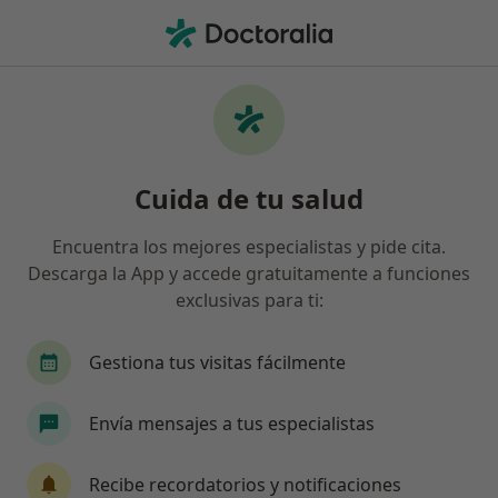
Men
Degeneración Macular Relacionada Con La Edad • Elche, Alicante
Filtros
• 1
Seguro
Mapa
Especialistas en Degeneración macular
Cuida de tu salud
relacionada con la edad en Elche
Así organizamos los resultados
Encuentra los mejores especialistas y pide cita.
Descarga la App y accede gratuitamente a funciones
exclusivas para ti:
¿Qué especialidad estás buscando?
Oftalmólogo
Gestiona tus visitas fácilmente
Envía mensajes a tus especialistas
Recibe recordatorios y notificaciones