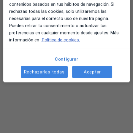
contenidos basados en tus hábitos de navegación. Si
rechazas todas las cookies, solo utilizaremos las
necesarias para el correcto uso de nuestra página.
Puedes retirar tu consentimiento o actualizar tus
Dr. Cristian Fernández Martínez
preferencias en cualquier momento desde ajustes. Más
·
Ver más
Oftalmólogo
información en
Política de cookies.
148 opiniones
Carrer de la Fira 6, Elche
•
Mapa
Configurar
Centro Médico Quirón Elche
Primera visita Oftalmología
Servicio gratuito
Rechazarlas todas
Aceptar
Este especialista no ofrece reserva de cita online en esta dirección.
Pedir una cita