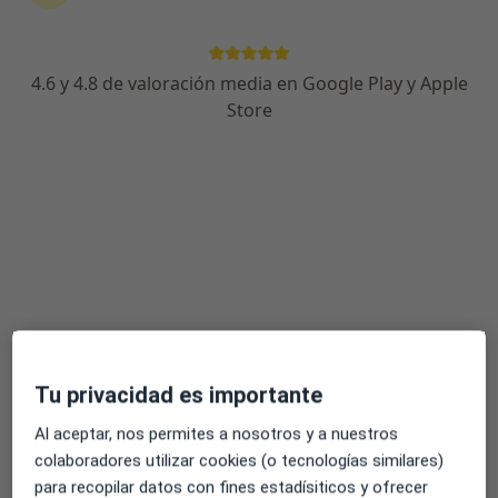
4.6 y 4.8 de valoración media en Google Play y Apple
Dr. Jaime Campello Lluch
Store
·
Ver más
Oftalmólogo
24 opiniones
Avenida en Joan Carles I, 2 (2º) , Elche
•
Mapa
Clínica Oftalmológica Doctores Campello
Primera visita Oftalmología
Servicio gratuito
Este especialista no ofrece reserva de cita online en esta dirección.
Pedir una cita
Tu privacidad es importante
Al aceptar, nos permites a nosotros y a nuestros
colaboradores utilizar cookies (o tecnologías similares)
para recopilar datos con fines estadísiticos y ofrecer