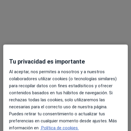
Dr. Carlos Enrique Monera Lucas
·
Ver más
Oftalmólogo
Tu privacidad es importante
5 opiniones
Al aceptar, nos permites a nosotros y a nuestros
Dirección
Online
colaboradores utilizar cookies (o tecnologías similares)
para recopilar datos con fines estadísiticos y ofrecer
contenidos basados en tus hábitos de navegación. Si
C/ Joan Carles I, 2, Elche
•
Mapa
rechazas todas las cookies, solo utilizaremos las
Centro Oftalmológico de Elche Doctores Campello
necesarias para el correcto uso de nuestra página.
Primera visita Oftalmología
100 €
Puedes retirar tu consentimiento o actualizar tus
Este especialista no ofrece reserva de cita online en esta dirección.
preferencias en cualquier momento desde ajustes. Más
información en
Política de cookies.