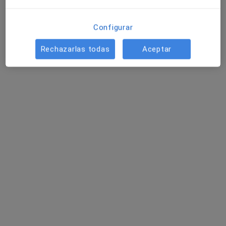
Pedir una cita
Configurar
Rechazarlas todas
Aceptar
Dr. Ciriaco Corral Domenge
·
Ver más
Oftalmólogo
2 opiniones
C. Max Planck, 3, 03203, Elche
•
Mapa
Oftalvist IMED Elche
Primera visita Oftalmología
Servicio gratuito
Este especialista no ofrece reserva de cita online en esta dirección.
Pedir una cita