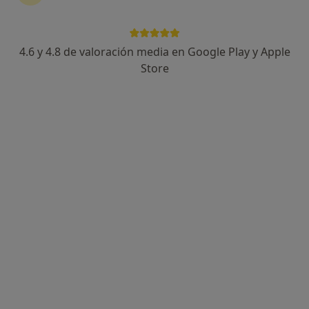
4.6 y 4.8 de valoración media en Google Play y Apple
Dr. Cristian Fernández Martínez
Store
·
Ver más
Oftalmólogo
148 opiniones
Dirección 1
Dirección 2
Carrer de la Fira 6, Elche
•
Mapa
Centro Médico Quirón Elche
Primera visita Oftalmología
Servicio gratuito
Este especialista no ofrece reserva de cita online en esta dirección.
Pedir una cita