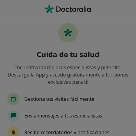
Men
Presbicia Vista Cansada • Elche, Alicante
Filtros
• 1
Seguro
Mapa
Especialistas en Presbicia (vista cansada) en
Cuida de tu salud
Elche
Así organizamos los resultados
Encuentra los mejores especialistas y pide cita.
Descarga la App y accede gratuitamente a funciones
exclusivas para ti:
¿Qué especialidad estás buscando?
Oftalmólogo
Alergólogo
Analista clínico
Gestiona tus visitas fácilmente
Envía mensajes a tus especialistas
Recibe recordatorios y notificaciones