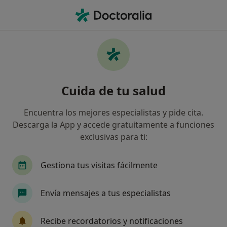
Men
Depresión Reactiva • Torrelodones, Madrid
Filtros
• 1
Mapa
Especialistas en Depresión reactiva en
Cuida de tu salud
Torrelodones
Así organizamos los resultados
Encuentra los mejores especialistas y pide cita.
Descarga la App y accede gratuitamente a funciones
exclusivas para ti:
¿Qué especialidad estás buscando?
Psicólogo
Gestiona tus visitas fácilmente
Envía mensajes a tus especialistas
Recibe recordatorios y notificaciones