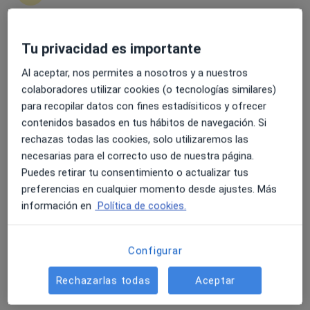
Tu privacidad es importante
4.6 y 4.8 de valoración media en Google Play y Apple
Pablo de Lucas González
Store
Al aceptar, nos permites a nosotros y a nuestros
·
Ver más
Psicólogo
colaboradores utilizar cookies (o tecnologías similares)
34 opiniones
para recopilar datos con fines estadísiticos y ofrecer
contenidos basados en tus hábitos de navegación. Si
Dirección
Online
rechazas todas las cookies, solo utilizaremos las
necesarias para el correcto uso de nuestra página.
Puedes retirar tu consentimiento o actualizar tus
Calle Huertos, s/n, Torrelodones
•
Mapa
preferencias en cualquier momento desde ajustes. Más
Clínica privada Torrelodones
información en
Política de cookies.
Primera visita Psicología
desde 50 €
Este especialista no ofrece reserva de cita online en esta dirección.
Configurar
Pedir una cita
Rechazarlas todas
Aceptar