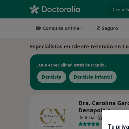
especiali
Consulta online
Seguro
Especialistas en Diente retenido en C
¿Qué especialidad estás buscando?
Dentista
Dentista infantil
Dra. Carolina Gar
Denapole
·
Ver más
Dentista
135 opiniones
Tu priv