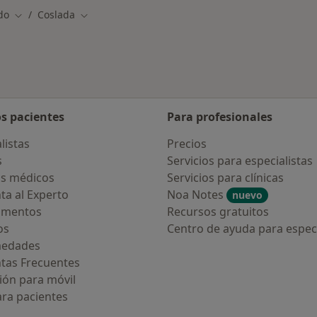
do
Coslada
Cambiar de ciudad
Cambiar de ciudad
os pacientes
Para profesionales
listas
Precios
s
Servicios para especialistas
s médicos
Servicios para clínicas
ta al Experto
Noa Notes
nuevo
amentos
Recursos gratuitos
os
Centro de ayuda para especi
medades
tas Frecuentes
ión para móvil
ara pacientes