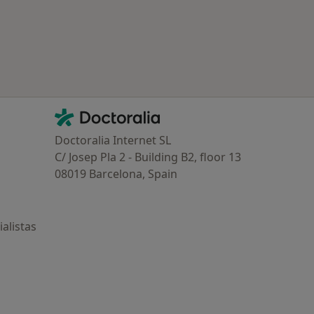
Contacto
Doctoralia - Página de inicio
Doctoralia Internet SL
C/ Josep Pla 2 - Building B2, floor 13
08019 Barcelona, Spain
alistas