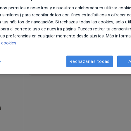
 nos permites a nosotros y a nuestros colaboradores utilizar cooki
 similares) para recopilar datos con fines estadísiticos y ofrecer 
 Fernando de Henares
•
Mapa
 tus hábitos de navegación. Si rechazas todas las cookies, solo uti
 para el correcto uso de nuestra página. Puedes retirar tu consenti
 gratuito
 tus preferencias en cualquier momento desde ajustes. Más informa
e cookies.
La reserva de cita online no está dispon
Rechazarlas todas
A
r
nez
Pedir una cita
a