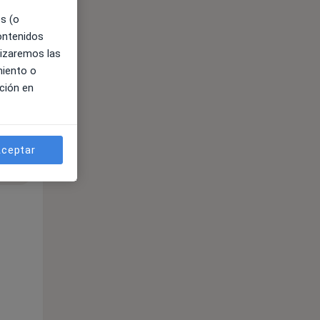
es (o
contenidos
lizaremos las
miento o
ción en
ible
ceptar