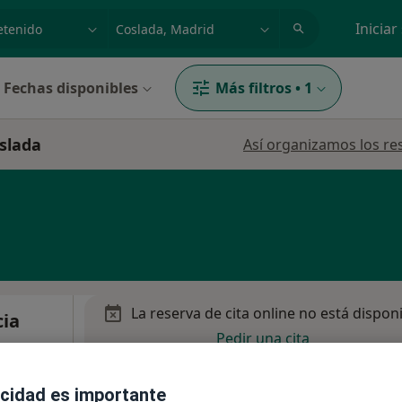
dad, enfermedad o nombre
p. ej. Madrid
Iniciar
Fechas disponibles
Más filtros
•
1
oslada
Así organizamos los re
La reserva de cita online no está dispon
cia
Pedir una cita
acidad es importante