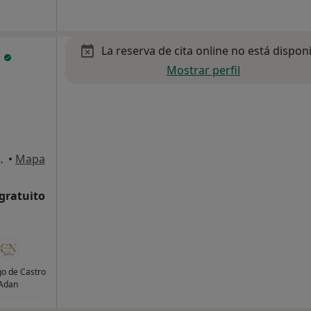
La reserva de cita online no está dispon
e
Mostrar perfil
 Fernando de Henares
•
Mapa
 gratuito
go de Castro
Adan