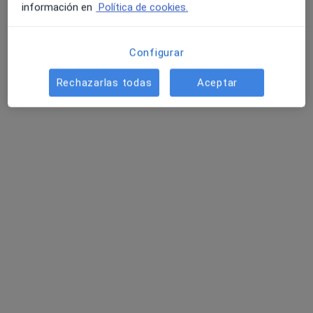
información en
Política de cookies.
Configurar
Rechazarlas todas
Aceptar
Saludental Aljaraque
Dentista, Higienista dental
162 opiniones
Calle Canalejas 13, local 4, Aljaraque
•
Mapa
Saludental Aljaraque
Primera visita Odontología
Servicio gratuito
Mostrar más servicios
Dr. Pablo Zarza Marín
Cinta del Rocío De la
Dra. Isabel Carrillo
Villa Becerra
Galán