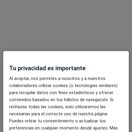
Dr. Paco Dominguez Moreno
·
Ver más
Dentista
860 opiniones
Dirección
Online
"Clínica Dental Luque Márquez" Calle Real, 17, San Juan del Puerto
•
Mapa
Tu privacidad es importante
Consultorio privado
Al aceptar, nos permites a nosotros y a nuestros
Primera visita Odontología
Servicio gratuito
colaboradores utilizar cookies (o tecnologías similares)
Este especialista no ofrece reserva de cita online en esta dirección.
para recopilar datos con fines estadísiticos y ofrecer
contenidos basados en tus hábitos de navegación. Si
Pedir una cita
rechazas todas las cookies, solo utilizaremos las
necesarias para el correcto uso de nuestra página.
Puedes retirar tu consentimiento o actualizar tus
preferencias en cualquier momento desde ajustes. Más