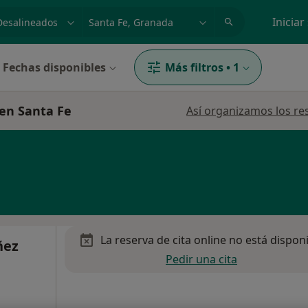
dad, enfermedad o nombre
p. ej. Madrid
Iniciar
Fechas disponibles
Más filtros
•
1
 en Santa Fe
Así organizamos los re
La reserva de cita online no está dispon
ñez
Pedir una cita