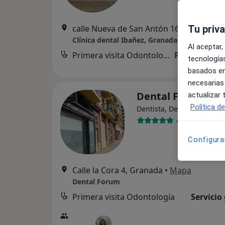
Tu priv
calle Nueva de San Antón 16, 1ºB, Gra
Clínica dental Ibañez, Granada
Al aceptar,
Primera visita Odontología
Precio sin es
tecnologías
basados en
necesarias
Dental Forum
actualizar
Política d
Dentista, Dentista infantil
48 opiniones
Configura
Calle la Cora 4, Granada
•
Mapa
Dental Forum
Primera visita Odontología
Servicio