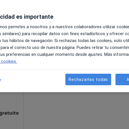
acidad es importante
nada
•
Mapa
 nos permites a nosotros y a nuestros colaboradores utilizar cooki
pecificar
 similares) para recopilar datos con fines estadísiticos y ofrecer 
 tus hábitos de navegación. Si rechazas todas las cookies, solo uti
 para el correcto uso de nuestra página. Puedes retirar tu consenti
La reserva de cita online no está dispon
 tus preferencias en cualquier momento desde ajustes. Más informa
Mostrar perfil
e cookies.
Rechazarlas todas
A
r
 gratuito