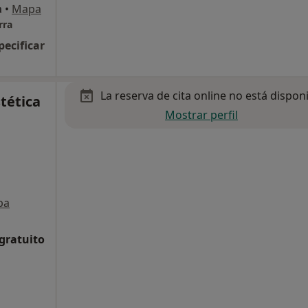
a
•
Mapa
rra
pecificar
La reserva de cita online no está dispon
tética
Mostrar perfil
pa
 gratuito