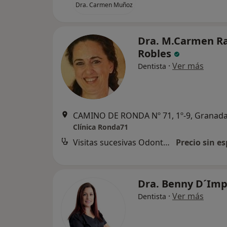
Dra. Carmen Muñoz
Dra. M.Carmen R
Robles
·
Ver más
Dentista
CAMINO DE RONDA Nº 71, 1º-9, Granad
Clínica Ronda71
Visitas sucesivas Odontología
Precio sin es
Dra. Benny D´Im
·
Ver más
Dentista