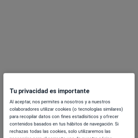
Maria Martínez Prats
·
Ver más
Fisioterapeuta
287 opiniones
Dirección
Online
Calle Beato Nicolás Factor 15, Valencia
•
Mapa
Tu privacidad es importante
CRECER SIN LÍMITES
Asesoría de fisioterapia en lactancia
65 €
Al aceptar, nos permites a nosotros y a nuestros
colaboradores utilizar cookies (o tecnologías similares)
Este especialista no ofrece reserva de cita online en esta dirección.
para recopilar datos con fines estadísiticos y ofrecer
Pedir una cita
contenidos basados en tus hábitos de navegación. Si
rechazas todas las cookies, solo utilizaremos las