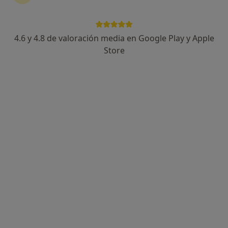
4.6 y 4.8 de valoración media en Google Play y Apple
Store
Opción de pago online
Rubén Cerezo Tomás
·
Ver más
Fisioterapeuta
107 opiniones
Calle Beato Nicolás Factor 15, Valencia
•
Mapa
CRECER SIN LÍMITES
Asesoría de fisioterapia en lactancia
65 €
Este especialista no ofrece reserva de cita online en esta dirección.
Pedir una cita