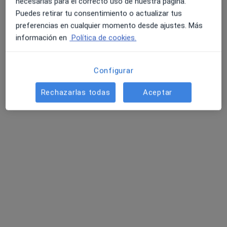
necesarias para el correcto uso de nuestra página.
Puedes retirar tu consentimiento o actualizar tus
preferencias en cualquier momento desde ajustes. Más
información en
Política de cookies.
Configurar
Dr. Rafael Castello Boluda
Rechazarlas todas
Aceptar
·
Ver más
Geriatra
25 opiniones
Dirección
Online
Calle de Ángel Guimerá, 33-4, Valencia
•
Mapa
Consultorio privado
Primera visita Geriatría
Precio sin especificar
Este especialista no ofrece reserva de cita online en esta dirección.