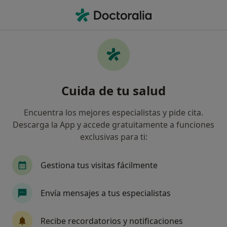
Men
Discapacidades De La Motricidad • L Eliana, Valencia
Filtros
• 1
Seguro
Mapa
Especialistas en Discapacidades de la
Cuida de tu salud
motricidad en L'Eliana
Así organizamos los resultados
Encuentra los mejores especialistas y pide cita.
Descarga la App y accede gratuitamente a funciones
exclusivas para ti:
¿Qué especialidad estás buscando?
Fisioterapeuta
Psicólogo
Osteópata
Gestiona tus visitas fácilmente
Envía mensajes a tus especialistas
Recibe recordatorios y notificaciones