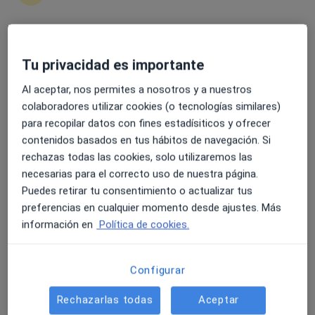
4.6 y 4.8 de valoración media en Google Play y Apple
Tu privacidad es importante
Dr. Fernando Casañas Molina
Store
·
Ver más
Dentista
Al aceptar, nos permites a nosotros y a nuestros
2 opiniones
colaboradores utilizar cookies (o tecnologías similares)
para recopilar datos con fines estadísiticos y ofrecer
C/Pintor Mendoza, 55, Valdepeñas
•
Mapa
contenidos basados en tus hábitos de navegación. Si
Clínica Bioval
rechazas todas las cookies, solo utilizaremos las
Primera Visita Ortodoncia
Servicio gratuito
necesarias para el correcto uso de nuestra página.
Este especialista no ofrece reserva de cita online en esta dirección.
Puedes retirar tu consentimiento o actualizar tus
preferencias en cualquier momento desde ajustes. Más
Pedir una cita
información en
Política de cookies.
Configurar
Rechazarlas todas
Aceptar