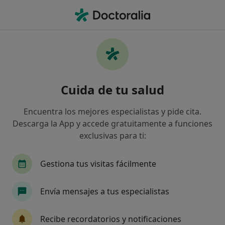
Men
Disoclusión De Los Dientes • Valdepeñas, Ciudad Real
Filtros
• 1
Seguro
Mapa
Especialistas en Disoclusión de los dientes
Cuida de tu salud
en Valdepeñas
Así organizamos los resultados
Encuentra los mejores especialistas y pide cita.
Descarga la App y accede gratuitamente a funciones
exclusivas para ti:
¿Qué especialidad estás buscando?
Dentista
Analista clínico
Digestólogo
Gestiona tus visitas fácilmente
Envía mensajes a tus especialistas
Recibe recordatorios y notificaciones