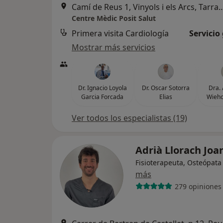
Camí de Reus 1, Vinyols i els Arcs, Tarragona, Esp
Centre Mèdic Posit Salut
Primera visita Cardiología
Servicio
Mostrar más servicios
Dr. Ignacio Loyola
Dr. Oscar Sotorra
Dra. 
Garcia Forcada
Elias
Wieho
Ver todos los especialistas (19)
Adrià Llorach Joa
Fisioterapeuta, Osteópata
más
279 opiniones