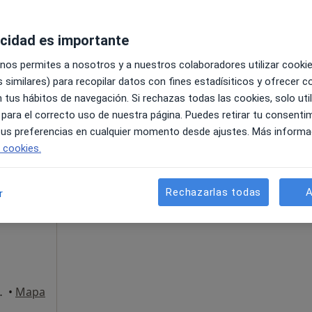
acidad es importante
 nos permites a nosotros y a nuestros colaboradores utilizar cooki
 similares) para recopilar datos con fines estadísiticos y ofrecer 
 tus hábitos de navegación. Si rechazas todas las cookies, solo uti
45 €
 para el correcto uso de nuestra página. Puedes retirar tu consenti
 tus preferencias en cualquier momento desde ajustes. Más informa
e cookies.
La reserva de cita online no está dispon
lvo
Rechazarlas todas
A
r
Pedir una cita
aña, Vinyols i Els Arcs
•
Mapa