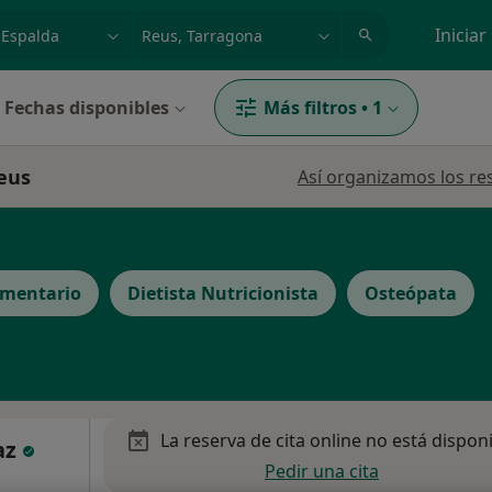
dad, enfermedad o nombre
p. ej. Madrid
Iniciar
Fechas disponibles
Más filtros
•
1
Reus
Así organizamos los re
ementario
Dietista Nutricionista
Osteópata
La reserva de cita online no está dispon
az
Pedir una cita