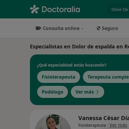
especiali
Consulta online
Seguro
Especialistas en Dolor de espalda en 
¿Qué especialidad estás buscando?
Fisioterapeuta
Terapeuta compl
Podólogo
Ver más
Vanessa César Dí
·
Ver más
Fisioterapeuta