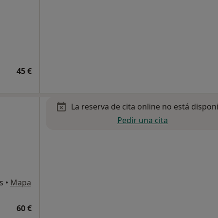
45 €
La reserva de cita online no está dispon
Pedir una cita
s
•
Mapa
60 €