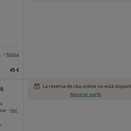
aña, Vinyols i Els Arcs
•
Mapa
45 €
La reserva de cita online no está dispon
it
Mostrar perfil
o,
·
Ver
ular
s