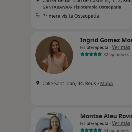
Carrer de Bertran de Castellet, n.12, Reu
GANTABANAX- Fisioterapia Osteopatia
Primera visita Osteopatía
Ingrid Gomez Mo
·
Ver más
Fisioterapeuta
32 opiniones
Calle Sant Joan, 34, Reus
•
Mapa
Montse Aleu Rovi
·
Ver más
Fisioterapeuta
64 opiniones