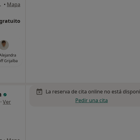
aña, Vinyols i Els Arcs
•
Mapa
 gratuito
Alejandra
ff Grijalba
La reserva de cita online no está dispon
n
Pedir una cita
·
Ver