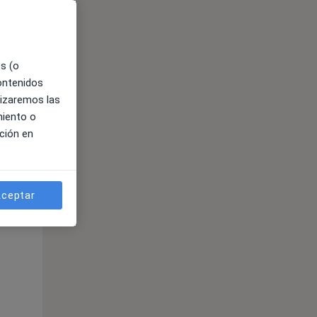
es (o
contenidos
lizaremos las
miento o
ción en
ible
ceptar