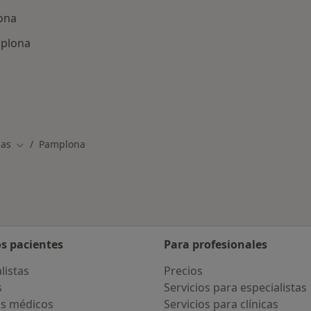
ona
mplona
ermedades en Pamplona
mas
Pamplona
Cambiar de ciudad
os pacientes
Para profesionales
listas
Precios
s
Servicios para especialistas
s médicos
Servicios para clínicas