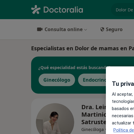
especiali
Consulta online
Seguro
Especialistas en Dolor de mamas en 
¿Qué especialidad estás buscando?
Ginecólogo
Endocrino
Tu priv
Al aceptar,
tecnologías
Dra. Leire
basados en
Martinicorena
necesarias
Satrustegui
actualizar
·
Ver más
Ginecóloga
Política d