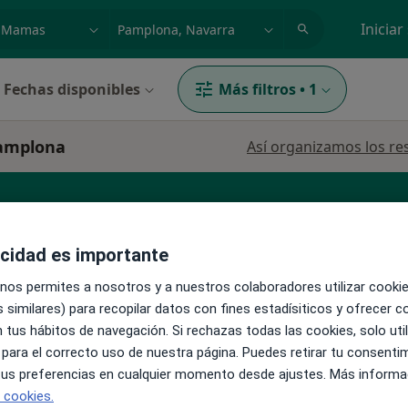
dad, enfermedad o nombre
p. ej. Madrid
Iniciar
Fechas disponibles
Más filtros
•
1
Pamplona
Así organizamos los re
acidad es importante
 nos permites a nosotros y a nuestros colaboradores utilizar cooki
 similares) para recopilar datos con fines estadísiticos y ofrecer 
La reserva de cita online no está dispon
 tus hábitos de navegación. Si rechazas todas las cookies, solo uti
Pedir una cita
 para el correcto uso de nuestra página. Puedes retirar tu consenti
 tus preferencias en cualquier momento desde ajustes. Más informa
e cookies.