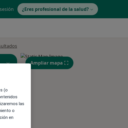
 sesión
¿Eres profesional de la salud?
sultados
Ampliar mapa
es (o
contenidos
ible
lizaremos las
miento o
ción en