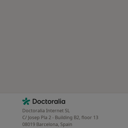
Contacto
Doctoralia - Página de inicio
Doctoralia Internet SL
C/ Josep Pla 2 - Building B2, floor 13
08019 Barcelona, Spain