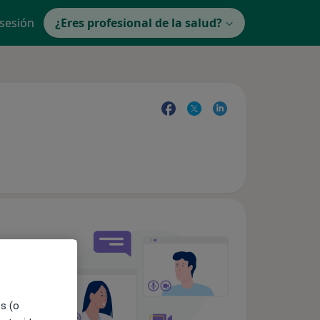
 sesión
¿Eres profesional de la salud?
es (o