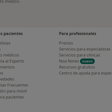
to médico.
os pacientes
Para profesionales
listas
Precios
s
Servicios para especialistas
s médicos
Servicios para clínicas
ta al Experto
Noa Notes
nuevo
amentos
Recursos gratuitos
os
Centro de ayuda para especi
medades
tas Frecuentes
ión para móvil
ara pacientes