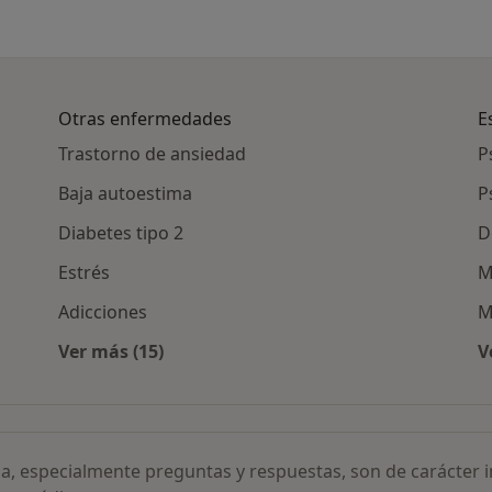
Otras enfermedades
E
Trastorno de ansiedad
P
Baja autoestima
P
Diabetes tipo 2
D
Estrés
M
Adicciones
M
Ver más (15)
V
LLP por ciudad
Más en esta categoría: Otras enfermedades
ia, especialmente preguntas y respuestas, son de carácter 