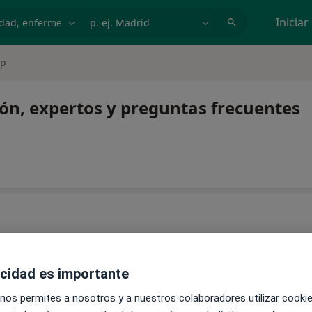
dad, enfermedad o nombre
p. ej. Madrid
Iniciar
lp
ión, expertos y preguntas frecuentes
ntinuar tu tratamiento sin salir de casa. Y, si lo necesitas,
acidad es importante
al.
 nos permites a nosotros y a nuestros colaboradores utilizar cooki