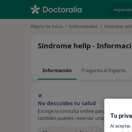
especiali
Página De Inicio
Enfermedades
Síndrome Hel
Síndrome hellp - Informac
Información
Pregunta al Experto
No descuides tu salud
Escoge la consulta online para empezar o co
Tu priv
también puedes reservar una cita presenci
Al aceptar,