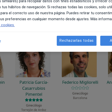
unciona?
 similares) para recopilar datos con fines estadísiticos y ofrecer 
 tus hábitos de navegación. Si rechazas todas las cookies, solo uti
 para el correcto uso de nuestra página. Puedes retirar tu consenti
 tus preferencias en cualquier momento desde ajustes. Más informa
e cookies.
Rechazarlas todas
A
r
ein
Patricia García-
Federico Migliorelli
An
Casarrubios
Ginecólogo
Pimentel
Barcelona
Ginecólogo
Torrejón de Ardoz