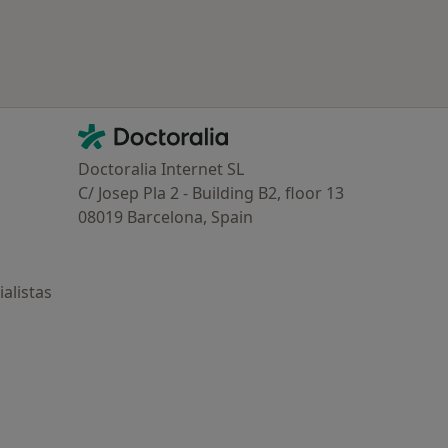
Contacto
Doctoralia - Página de inicio
Doctoralia Internet SL
C/ Josep Pla 2 - Building B2, floor 13
08019 Barcelona, Spain
alistas