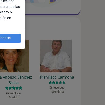
contenidos
lizaremos las
miento o
ción en
ceptar
a Alfonso Sánchez
Francisco Carmona
Sicilia
Ginecólogo
Barcelona
Ginecólogo
Madrid