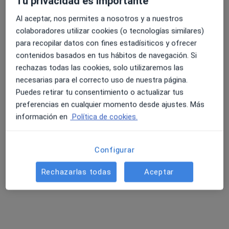
Tu privacidad es importante
Al aceptar, nos permites a nosotros y a nuestros
colaboradores utilizar cookies (o tecnologías similares)
para recopilar datos con fines estadísiticos y ofrecer
Opción de pago online
contenidos basados en tus hábitos de navegación. Si
Nerea Cuesta Lucia
rechazas todas las cookies, solo utilizaremos las
·
Ver más
Osteópata
necesarias para el correcto uso de nuestra página.
29 opiniones
Puedes retirar tu consentimiento o actualizar tus
Vicenc Joan i Rossello, 36, Palma de Mallorca
•
Mapa
preferencias en cualquier momento desde ajustes. Más
Osteopatia pediátrica
información en
Política de cookies.
Primera visita Osteopatía
60 €
Este especialista no ofrece reserva de cita online en esta dirección.
Configurar
Pedir una cita
Rechazarlas todas
Aceptar