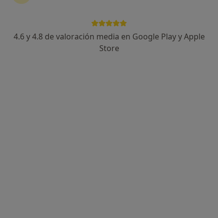
4.6 y 4.8 de valoración media en Google Play y Apple
Melani Costa Schmid
Store
·
Ver más
Fisioterapeuta
86 opiniones
Carrer Camamilla, 6, Palma de Mallorca
•
Mapa
Centro Melani Costa
Visita Fisioterapia
55 €
Este especialista no ofrece reserva de cita online en esta dirección.
Pedir una cita