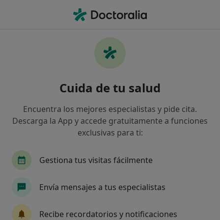
Men
Dolor Lumbar • Palma de Mallorca, Islas Baleares
Filtros
• 1
Mapa
Especialistas en Dolor lumbar en Palma de
Cuida de tu salud
Mallorca
Así organizamos los resultados
Encuentra los mejores especialistas y pide cita.
Descarga la App y accede gratuitamente a funciones
exclusivas para ti:
¿Qué especialidad estás buscando?
Fisioterapeuta
Dietista Nutricionista
Ost
Gestiona tus visitas fácilmente
Envía mensajes a tus especialistas
Recibe recordatorios y notificaciones