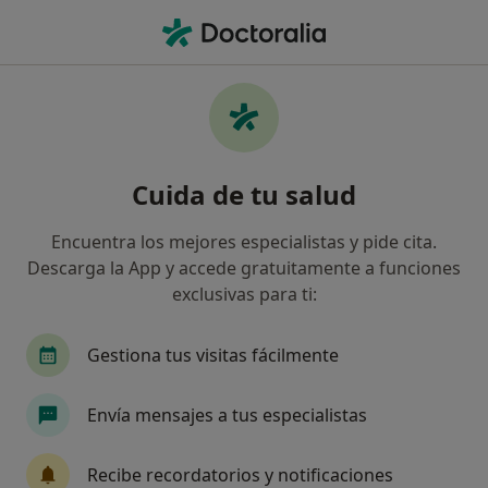
Men
Dolor Orofacial • Santpedor, Barcelona
Filtros
• 1
Mapa
Especialistas en Dolor orofacial en
Cuida de tu salud
Santpedor
Así organizamos los resultados
Encuentra los mejores especialistas y pide cita.
Descarga la App y accede gratuitamente a funciones
exclusivas para ti:
¿Qué especialidad estás buscando?
Psicólogo
Gestiona tus visitas fácilmente
Envía mensajes a tus especialistas
Recibe recordatorios y notificaciones