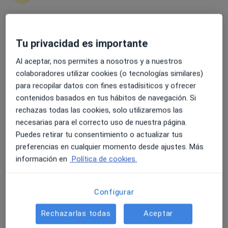
4.6 y 4.8 de valoración media en Google Play y Apple
Tu privacidad es importante
Sergi Matabosch i Reixach
Store
Al aceptar, nos permites a nosotros y a nuestros
·
Ver más
Fisioterapeuta
colaboradores utilizar cookies (o tecnologías similares)
26 opiniones
para recopilar datos con fines estadísiticos y ofrecer
contenidos basados en tus hábitos de navegación. Si
Dirección
Online
rechazas todas las cookies, solo utilizaremos las
necesarias para el correcto uso de nuestra página.
Carrer de Sant Joan Baptista de la Salle 7, Manresa
•
Mapa
Puedes retirar tu consentimiento o actualizar tus
Enric Pintado
preferencias en cualquier momento desde ajustes. Más
Primera visita fisioterapia
Servicio gratuito
información en
Política de cookies.
Este especialista no ofrece reserva de cita online en esta dirección.
Configurar
Pedir una cita
Rechazarlas todas
Aceptar