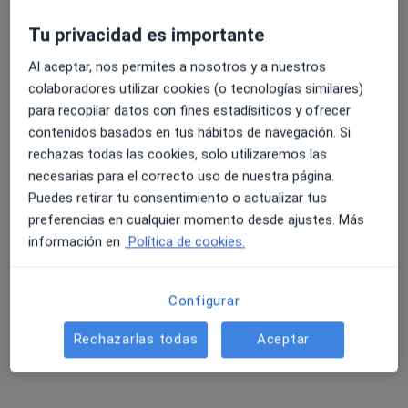
Tu privacidad es importante
Al aceptar, nos permites a nosotros y a nuestros
colaboradores utilizar cookies (o tecnologías similares)
para recopilar datos con fines estadísiticos y ofrecer
Fontanet Medicina i Fisioterapia
contenidos basados en tus hábitos de navegación. Si
·
Ver más
Acupuntor, Cardiólogo, Enfermero
rechazas todas las cookies, solo utilizaremos las
133 opiniones
necesarias para el correcto uso de nuestra página.
Puedes retirar tu consentimiento o actualizar tus
Carrer del Gasòmetre 24, bajos, Tarragona
•
Mapa
preferencias en cualquier momento desde ajustes. Más
Fontanet Medicina i Fisioterapia
información en
Política de cookies.
Biopsia cutánea, subcutánea o mucosa
50 €
Mostrar más servicios
Configurar
Ningún profesional de este centro tiene citas disponibles
Rechazarlas todas
Aceptar
Mostrar perfil