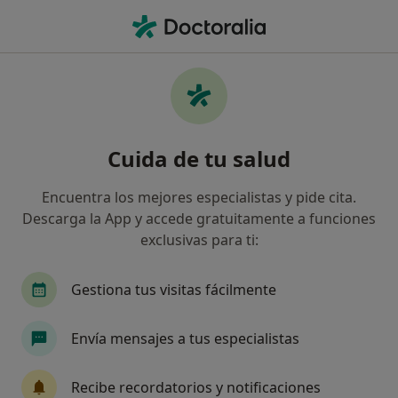
Men
Edentulismo • Tarragona, Tarragona
Filtros
• 1
Seguro
Mapa
Especialistas en Edentulismo en Tarragona
Cuida de tu salud
Así organizamos los resultados
Encuentra los mejores especialistas y pide cita.
Descarga la App y accede gratuitamente a funciones
¿Qué especialidad estás buscando?
exclusivas para ti:
Dentista
Cirujano oral y maxilofacial
Dent
Gestiona tus visitas fácilmente
Envía mensajes a tus especialistas
Recibe recordatorios y notificaciones