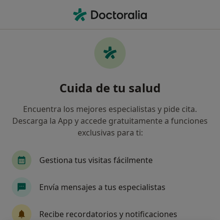
Men
Eip Infección Genital Femenina • Ciudad Santo Domingo, Madrid
Filtros
• 1
Seguro
Mapa
Especialistas en EIP (infección genital
Cuida de tu salud
femenina) en Ciudad Santo Domingo
Así organizamos los resultados
Encuentra los mejores especialistas y pide cita.
Descarga la App y accede gratuitamente a funciones
exclusivas para ti:
¿Qué especialidad estás buscando?
Ginecólogo
Médico general
Psicólogo
Gestiona tus visitas fácilmente
Envía mensajes a tus especialistas
Recibe recordatorios y notificaciones