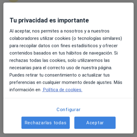
Tu privacidad es importante
4.6 y 4.8 de valoración media en Google Play y Apple
Dra. Faride Ojeda Claro
Store
Al aceptar, nos permites a nosotros y a nuestros
·
Ver más
Ginecólogo
colaboradores utilizar cookies (o tecnologías similares)
619 opiniones
para recopilar datos con fines estadísiticos y ofrecer
contenidos basados en tus hábitos de navegación. Si
Dirección
Online
rechazas todas las cookies, solo utilizaremos las
necesarias para el correcto uso de nuestra página.
Puedes retirar tu consentimiento o actualizar tus
Av. Guadalix Urbanización Santo Domingo (Algete), Ciudad Santo Domingo
•
Mapa
preferencias en cualquier momento desde ajustes. Más
Centro Médico Santo Domingo
información en
Política de cookies.
Visita Ginecología y Obstetricia
Precio sin especificar
Este especialista no ofrece reserva de cita online en esta dirección.
Configurar
Pedir una cita
Rechazarlas todas
Aceptar