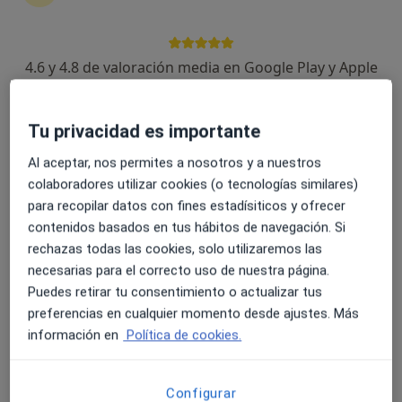
4.6 y 4.8 de valoración media en Google Play y Apple
Ignacio Gallego Rubio
Store
·
Ver más
Psicólogo
Tu privacidad es importante
124 opiniones
Al aceptar, nos permites a nosotros y a nuestros
Dirección
Online
colaboradores utilizar cookies (o tecnologías similares)
para recopilar datos con fines estadísiticos y ofrecer
contenidos basados en tus hábitos de navegación. Si
Carrer d´Angel Guimerà, 35-45, local 4, Esplugues de Llobregat
•
Mapa
rechazas todas las cookies, solo utilizaremos las
Clínica Psicológica Ignacio
necesarias para el correcto uso de nuestra página.
Primera visita Psicología
65 €
Puedes retirar tu consentimiento o actualizar tus
Este especialista no ofrece reserva de cita online en esta dirección.
preferencias en cualquier momento desde ajustes. Más
información en
Política de cookies.
Pedir una cita
Configurar