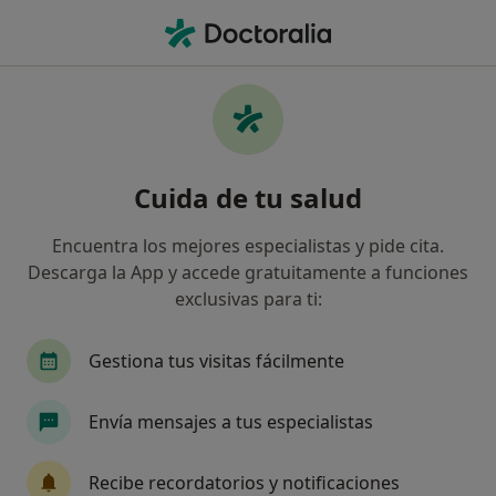
Men
Enfermedad De Crohn • Sant Feliu de Llobregat, Barcelona
Filtros
• 1
Seguro
Mapa
Especialistas en Enfermedad de Crohn en
Cuida de tu salud
Sant Feliu de Llobregat
Así organizamos los resultados
Encuentra los mejores especialistas y pide cita.
Descarga la App y accede gratuitamente a funciones
exclusivas para ti:
¿Qué especialidad estás buscando?
Psicólogo
Dietista Nutricionista
Gestiona tus visitas fácilmente
Envía mensajes a tus especialistas
Recibe recordatorios y notificaciones