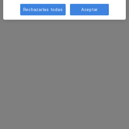
Rechazarlas todas
Aceptar
Oriol Oromí Valls
·
Ver más
Psicólogo
64 opiniones
Dirección 1
Dirección 2
Online
Passeig Comte de Vilardaga 118, Sant Feliu de Llobregat
•
Mapa
Centre Mèdic Sant Feliu
Consulta online
60 €
Este especialista no ofrece reserva de cita online en esta dirección.