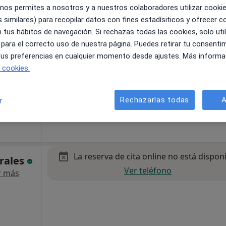
 nos permites a nosotros y a nuestros colaboradores utilizar cooki
 similares) para recopilar datos con fines estadísiticos y ofrecer 
 tus hábitos de navegación. Si rechazas todas las cookies, solo uti
 para el correcto uso de nuestra página. Puedes retirar tu consenti
 tus preferencias en cualquier momento desde ajustes. Más informa
e cookies.
22, Gavà
•
Mapa
Rechazarlas todas
A
r
60 €
La reserva de cita online no está dispon
rales
Ver teléfono
r más