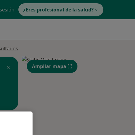
 sesión
¿Eres profesional de la salud?
sultados
Ampliar mapa
ible