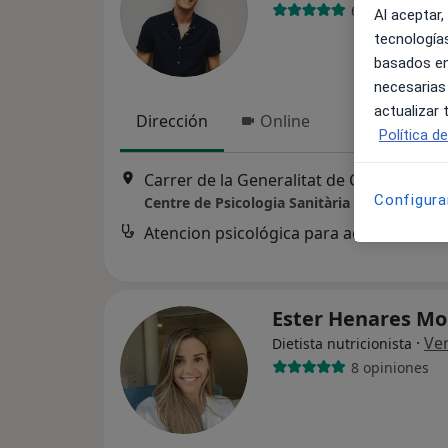
69 opiniones
Al aceptar,
tecnologías
basados en
necesarias
actualizar
Dirección
Online
Política d
Carrer de la Generalitat de Catalunya 
Configura
Centre de Psicologia Sanitària Fran Castillo
Atencion psicológica para adolescentes
Ester Henares Mo
·
Ve
Dietista nutricionista
8 opiniones