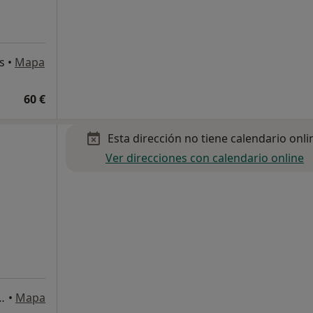
s
•
Mapa
60 €
Esta dirección no tiene calendario onli
Ver direcciones con calendario online
s, 7, local 1, Castelldefels
•
Mapa