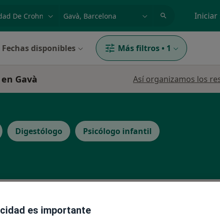
dad, enfermedad o nombre
p. ej. Madrid
Iniciar
Fechas disponibles
Más filtros
•
1
 en Gavà
Así organizamos los re
Digestólogo
Psicólogo infantil
La reserva de cita online no está dispon
acidad es importante
Pedir una cita