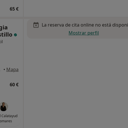
65 €
La reserva de cita online no está dispon
gia
Mostrar perfil
tillo
il
22, Gavà
•
Mapa
60 €
 Calatayud
lomares