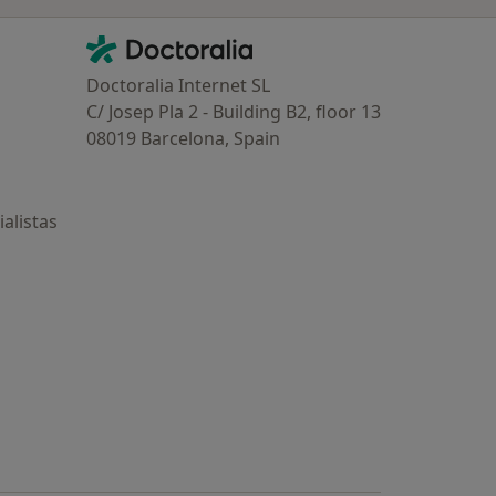
Contacto
Doctoralia - Página de inicio
Doctoralia Internet SL
C/ Josep Pla 2 - Building B2, floor 13
08019 Barcelona, Spain
alistas