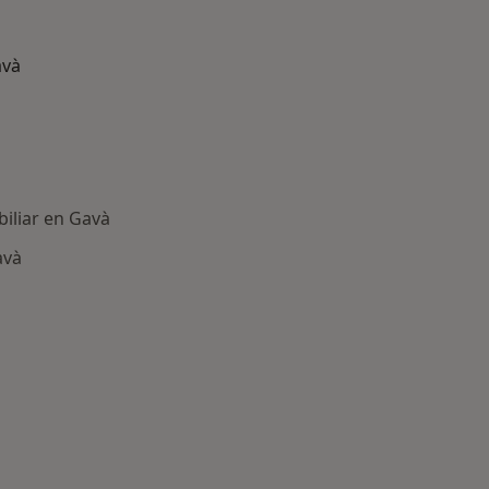
avà
biliar en Gavà
avà
ría: Otras enfermedades en Gavà