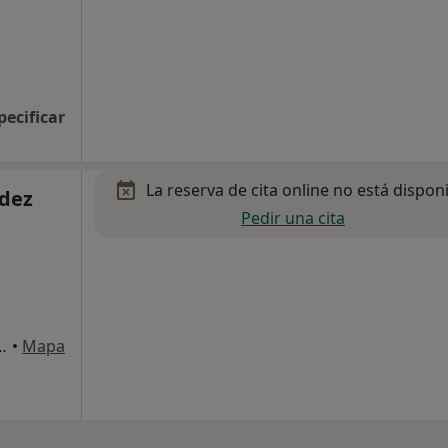
pecificar
La reserva de cita online no está dispon
ndez
Pedir una cita
ne 41, Bajos, Viladecans
•
Mapa