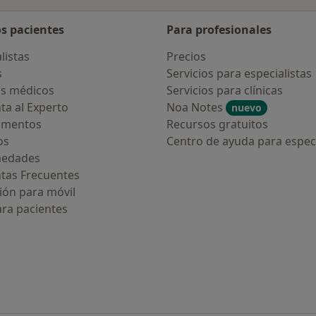
os pacientes
Para profesionales
listas
Precios
s
Servicios para especialistas
s médicos
Servicios para clínicas
ta al Experto
Noa Notes
nuevo
amentos
Recursos gratuitos
os
Centro de ayuda para especi
medades
tas Frecuentes
ión para móvil
ara pacientes