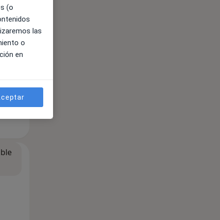
es (o
contenidos
lizaremos las
miento o
ción en
ceptar
ible