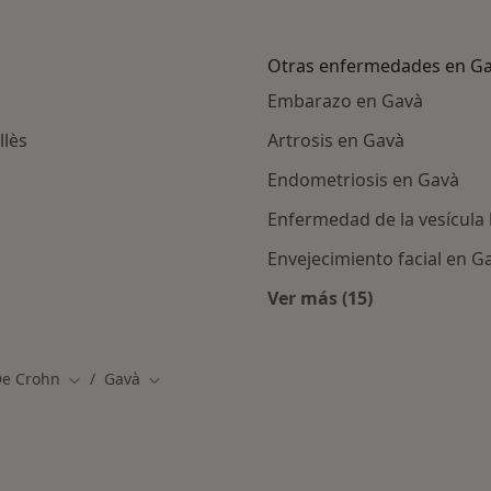
Otras enfermedades en G
Embarazo en Gavà
llès
Artrosis en Gavà
Endometriosis en Gavà
Enfermedad de la vesícula 
Envejecimiento facial en G
Ver más (15)
ercanas a Gavà
Más en esta catego
e Crohn
Gavà
Cambiar de ciudad
Cambiar de ciudad