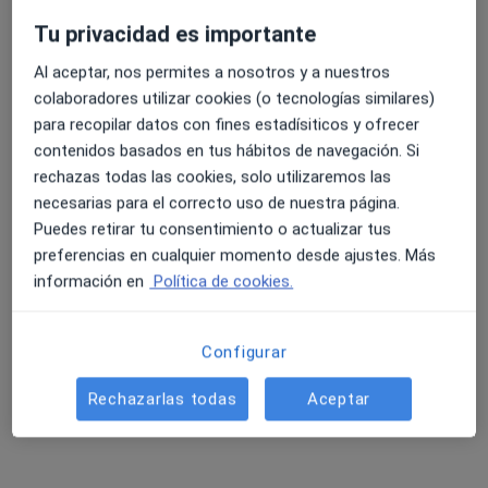
Tu privacidad es importante
Al aceptar, nos permites a nosotros y a nuestros
4.6 y 4.8 de valoración media en Google Play y Apple
colaboradores utilizar cookies (o tecnologías similares)
Dra. Diana Mejía Chavarria
Store
para recopilar datos con fines estadísiticos y ofrecer
·
Ver más
Urólogo
contenidos basados en tus hábitos de navegación. Si
158 opiniones
rechazas todas las cookies, solo utilizaremos las
necesarias para el correcto uso de nuestra página.
Dirección
Online
Puedes retirar tu consentimiento o actualizar tus
preferencias en cualquier momento desde ajustes. Más
Calle Principal 57, San Mateo
•
Mapa
información en
Política de cookies.
Blanco Mejía Urología Integral
Primera visita Urología
200 €
Configurar
Este especialista no ofrece reserva de cita online en esta dirección.
Rechazarlas todas
Aceptar
Pedir una cita