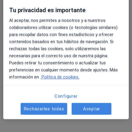
Tu privacidad es importante
Al aceptar, nos permites a nosotros y a nuestros
4.6 y 4.8 de valoración media en Google Play y Apple
colaboradores utilizar cookies (o tecnologías similares)
Dra. Diana Mejía Chavarria
Store
para recopilar datos con fines estadísiticos y ofrecer
·
Ver más
Urólogo
contenidos basados en tus hábitos de navegación. Si
158 opiniones
rechazas todas las cookies, solo utilizaremos las
necesarias para el correcto uso de nuestra página.
Dirección
Online
Puedes retirar tu consentimiento o actualizar tus
preferencias en cualquier momento desde ajustes. Más
Calle Principal 57, San Mateo
•
Mapa
información en
Política de cookies.
Blanco Mejía Urología Integral
Primera visita Urología
200 €
Configurar
Este especialista no ofrece reserva de cita online en esta dirección.
Rechazarlas todas
Aceptar
Pedir una cita