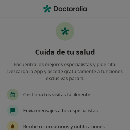
Men
Épulis • Sant Cugat del Vallès, Barcelona
Filtros
• 1
Mapa
Especialistas en Épulis en Sant Cugat del
Cuida de tu salud
Vallès
Así organizamos los resultados
Encuentra los mejores especialistas y pide cita.
Descarga la App y accede gratuitamente a funciones
exclusivas para ti:
¿Qué especialidad estás buscando?
Ginecólogo
Digestólogo
Dermatólogo
Gestiona tus visitas fácilmente
Envía mensajes a tus especialistas
Recibe recordatorios y notificaciones