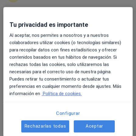
4.6 y 4.8 de valoración media en Google Play y Apple
Tu privacidad es importante
Dra. Judit Jaramago García
Store
Al aceptar, nos permites a nosotros y a nuestros
·
Ver más
Ginecóloga
colaboradores utilizar cookies (o tecnologías similares)
170 opiniones
para recopilar datos con fines estadísiticos y ofrecer
contenidos basados en tus hábitos de navegación. Si
Dirección
Online
rechazas todas las cookies, solo utilizaremos las
necesarias para el correcto uso de nuestra página.
Carrer de Santa Maria 21, Sant Cugat del Vallès
•
Mapa
Puedes retirar tu consentimiento o actualizar tus
We Woman Excellence
preferencias en cualquier momento desde ajustes. Más
información en
Política de cookies.
Primera visita Ginecología y Obstetricia
150 €
Este especialista no ofrece reserva de cita online en esta dirección.
Configurar
Pedir una cita
Rechazarlas todas
Aceptar