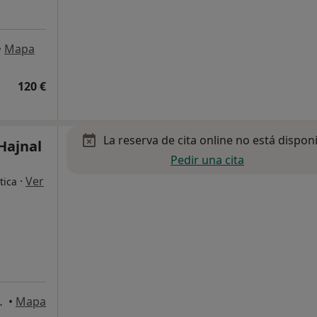
•
Mapa
120 €
La reserva de cita online no está dispon
Hajnal
Pedir una cita
·
Ver
tica
rin de la Torre
•
Mapa