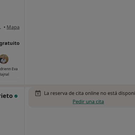
rin de la Torre
•
Mapa
 gratuito
drienn Eva
ajnal
La reserva de cita online no está dispon
rieto
Pedir una cita