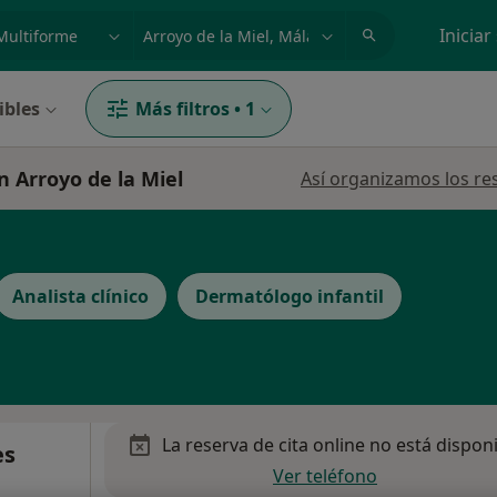
dad, enfermedad o nombre
p. ej. Madrid
Iniciar
ibles
Más filtros
•
1
n Arroyo de la Miel
Así organizamos los re
Analista clínico
Dermatólogo infantil
La reserva de cita online no está dispon
es
Ver teléfono