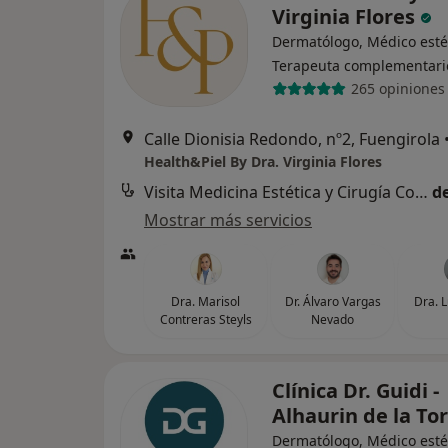
Virginia Flores
Dermatólogo, Médico estét
Terapeuta complementari
265 opiniones
Calle Dionisia Redondo, nº2, Fuengirola
Health&Piel By Dra. Virginia Flores
Visita Medicina Estética y Cirugía Cosmética
d
Mostrar más servicios
Dra. Marisol
Dr. Álvaro Vargas
Dra. 
Contreras Steyls
Nevado
Clínica Dr. Guidi -
Alhaurin de la To
Dermatólogo, Médico esté