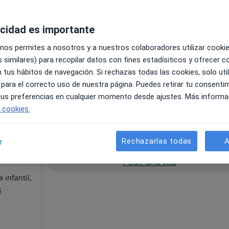
acidad es importante
 nos permites a nosotros y a nuestros colaboradores utilizar cooki
 similares) para recopilar datos con fines estadísiticos y ofrecer 
 tus hábitos de navegación. Si rechazas todas las cookies, solo uti
 para el correcto uso de nuestra página. Puedes retirar tu consenti
•
Mapa
 tus preferencias en cualquier momento desde ajustes. Más informa
e cookies.
120 €
Rechazarlas todas
A
r
La reserva de cita online no está dispon
reras
Pedir una cita
infantil,
s