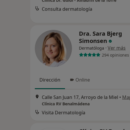
Clínica Dr. Guidi - Alhaurin de la Torre
Consulta dermatología
Dra. Sara Bjerg
Simonsen
·
Ver más
Dermatóloga
294 opiniones
Dirección
Online
Calle San Juan 17, Arroyo de la Miel
•
Ma
Clínica RV Benalmádena
Visita Dermatología