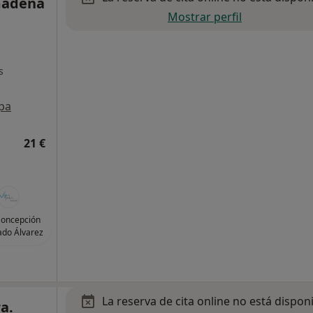
mádena
Mostrar perfil
s
pa
21 €
Concepción
ado Álvarez
La reserva de cita online no está dispon
a.