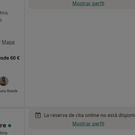
Mostrar perfil
ico,
o
•
Mapa
esde 60 €
Luna Rueda
La reserva de cita online no está dispon
Mostrar perfil
rre
tico