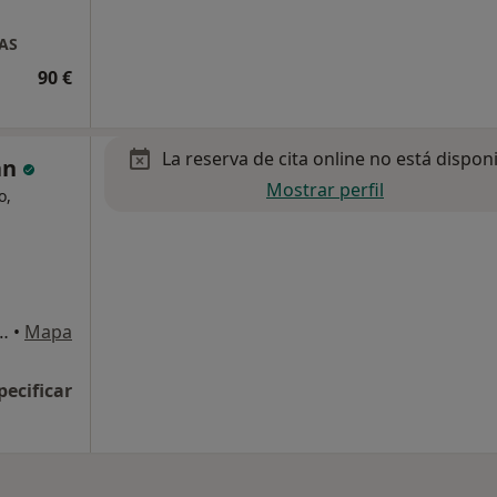
AS
90 €
La reserva de cita online no está dispon
uan
Mostrar perfil
o,
neo, 10, Alhaurin de la Torre
•
Mapa
pecificar