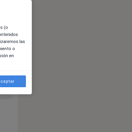
es (o
contenidos
lizaremos las
miento o
ción en
ceptar
ible