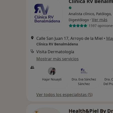
Clínica RV Benal
Analista clínico, Patólogo,
·
Ver más
Digestólogo
1597 opinione
Calle San Juan 17, Arroyo de la Miel
•
Ma
Clínica RV Benalmádena
Visita Dermatología
Mostrar más servicios
Hajar Nouayti
Dra. Eva Sánchez
Dra. 
Sánchez
Del Pr
Ver todos los especialistas (5)
Health&Piel By Dr