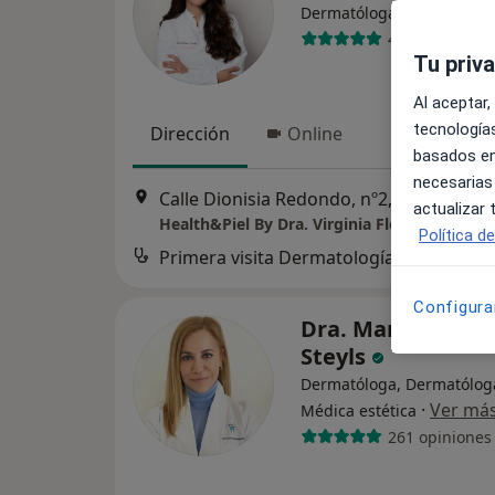
·
Ver más
Dermatóloga
442 opiniones
Tu priv
Al aceptar,
tecnologías
Dirección
Online
basados en
necesarias
Calle Dionisia Redondo, nº2, Fuengirola
actualizar
Health&Piel By Dra. Virginia Flores
Política d
Primera visita Dermatología
Configura
Dra. Marisol Cont
Steyls
Dermatóloga, Dermatóloga 
·
Ver má
Médica estética
261 opiniones