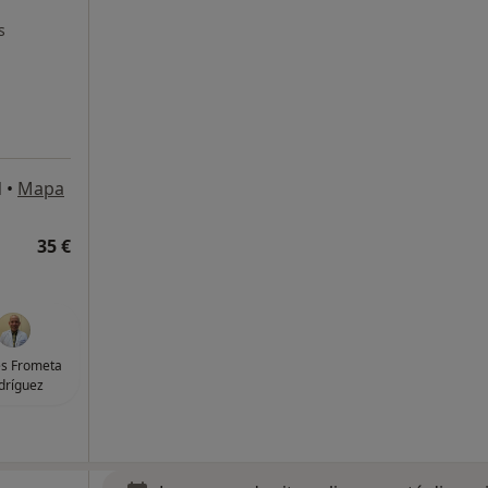
s
d
•
Mapa
35 €
es Frometa
dríguez