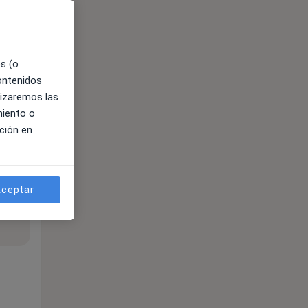
es (o
contenidos
lizaremos las
miento o
ción en
ceptar
ible