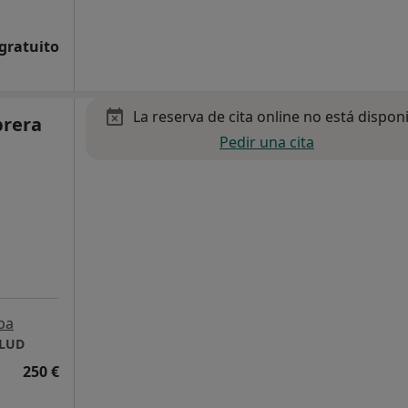
 gratuito
La reserva de cita online no está dispon
brera
Pedir una cita
pa
ALUD
250 €