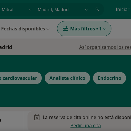
dad, enfermedad o nombre
p. ej. Madrid
Iniciar
Fechas disponibles
Más filtros
•
1
adrid
Así organizamos los re
o cardiovascular
Analista clínico
Endocrino
La reserva de cita online no está dispon
o
Pedir una cita