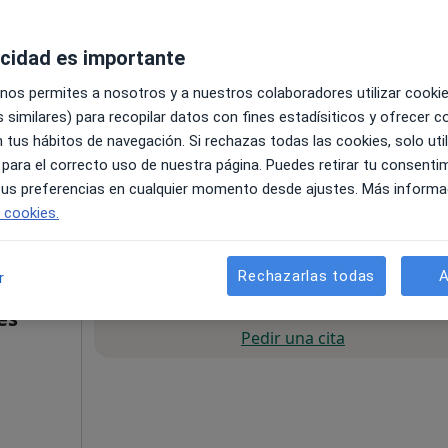
acidad es importante
 nos permites a nosotros y a nuestros colaboradores utilizar cooki
 similares) para recopilar datos con fines estadísiticos y ofrecer 
3
 tus hábitos de navegación. Si rechazas todas las cookies, solo uti
 para el correcto uso de nuestra página. Puedes retirar tu consenti
pa
 tus preferencias en cualquier momento desde ajustes. Más informa
e cookies.
60 €
Rechazarlas todas
A
r
La reserva de cita online no está dispon
es
Pedir una cita