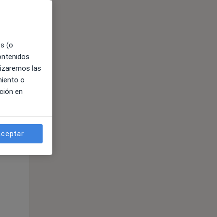
es (o
contenidos
lizaremos las
miento o
ción en
ible
ceptar