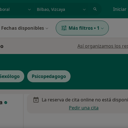
dad, enfermedad o nombre
p. ej. Madrid
Iniciar
Fechas disponibles
Más filtros
•
1
ao
Así organizamos los re
Sexólogo
Psicopedagogo
La reserva de cita online no está dispon
ta
Pedir una cita