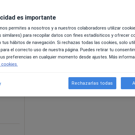
acidad es importante
 nos permites a nosotros y a nuestros colaboradores utilizar cooki
65 €
 similares) para recopilar datos con fines estadísiticos y ofrecer 
 tus hábitos de navegación. Si rechazas todas las cookies, solo uti
 para el correcto uso de nuestra página. Puedes retirar tu consenti
 tus preferencias en cualquier momento desde ajustes. Más informa
La reserva de cita online no está dispon
e cookies.
ubiera
Pedir una cita
,
Rechazarlas todas
A
r
ás