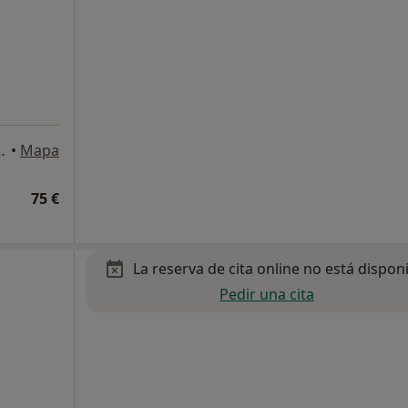
Kalea, 19, 2ol, Bilbao
•
Mapa
75 €
La reserva de cita online no está dispon
Pedir una cita