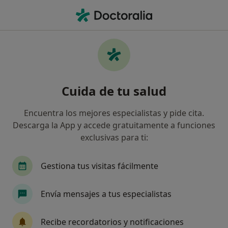
Men
Fibromialgia • La Orotava, Santa Cruz de Tenerife
Filtros
• 1
Mapa
Especialistas en Fibromialgia en La Orotava
Cuida de tu salud
Así organizamos los resultados
Encuentra los mejores especialistas y pide cita.
Descarga la App y accede gratuitamente a funciones
¿Qué especialidad estás buscando?
exclusivas para ti:
Dietista Nutricionista
Psicólogo
Gestiona tus visitas fácilmente
Envía mensajes a tus especialistas
Recibe recordatorios y notificaciones