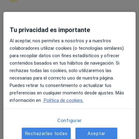
4.6 y 4.8 de valoración media en Google Play y Apple
Dra. Gemma García
Tu privacidad es importante
Store
·
Ver más
Dietista nutricionista
225 opiniones
Al aceptar, nos permites a nosotros y a nuestros
colaboradores utilizar cookies (o tecnologías similares)
Dirección 1
Dirección 2
Online
para recopilar datos con fines estadísiticos y ofrecer
contenidos basados en tus hábitos de navegación. Si
rechazas todas las cookies, solo utilizaremos las
Paseo las Araucarias 12, La Orotava
•
Mapa
necesarias para el correcto uso de nuestra página.
Hexos
Puedes retirar tu consentimiento o actualizar tus
Primera visita Nutrición y Dietética
115 €
preferencias en cualquier momento desde ajustes. Más
Este especialista no ofrece reserva de cita online en esta dirección.
información en
Política de cookies.
Pedir una cita
Configurar
Rechazarlas todas
Aceptar