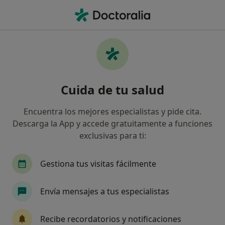
Men
Fístula Anal • Castelldefels, Barcelona
Filtros
• 1
Seguro
Mapa
Especialistas en Fístula anal en
Cuida de tu salud
Castelldefels
Así organizamos los resultados
Encuentra los mejores especialistas y pide cita.
Descarga la App y accede gratuitamente a funciones
exclusivas para ti:
¿Qué especialidad estás buscando?
Cirujano general
Cardiólogo
Dermatólog
Gestiona tus visitas fácilmente
Envía mensajes a tus especialistas
Recibe recordatorios y notificaciones