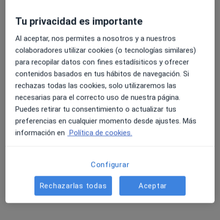
Tu privacidad es importante
Al aceptar, nos permites a nosotros y a nuestros
colaboradores utilizar cookies (o tecnologías similares)
para recopilar datos con fines estadísiticos y ofrecer
contenidos basados en tus hábitos de navegación. Si
Dr. Luis Ortiz De Zarate
rechazas todas las cookies, solo utilizaremos las
·
Ver más
Cirujano general
necesarias para el correcto uso de nuestra página.
178 opiniones
Puedes retirar tu consentimiento o actualizar tus
Carrer del Penedès 68, El Prat de Llobregat
•
Mapa
preferencias en cualquier momento desde ajustes. Más
PratSalut
información en
Política de cookies.
Visita Cirugía General y Ap. Digestivo
Servicio gratuito
Este especialista no ofrece reserva de cita online en esta dirección.
Configurar
Pedir una cita
Rechazarlas todas
Aceptar