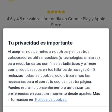
4.6 y 4.8 de valoración media en Google Play y Apple
Dra. Ana Checa Soriano
Store
Médica estética, Médica de familia
194 opiniones
Tu privacidad es importante
Dirección
Online
Al aceptar, nos permites a nosotros y a nuestros
colaboradores utilizar cookies (o tecnologías similares)
para recopilar datos con fines estadísiticos y ofrecer
Plaza de España num 11, bajo, Cartagena
•
Mapa
contenidos basados en tus hábitos de navegación. Si
Dra. Ana checa
rechazas todas las cookies, solo utilizaremos las
Primera visita Medicina Estética y Cirugía Cosmética
desde 20 €
necesarias para el correcto uso de nuestra página.
Este especialista no ofrece reserva de cita online en esta dirección.
Puedes retirar tu consentimiento o actualizar tus
preferencias en cualquier momento desde ajustes. Más
Pedir una cita
información en
Política de cookies.