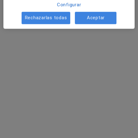
Configurar
Rechazarlas todas
Aceptar
Dr. Alejandro Sánchez Ródenas
Cirujano plástico
15 opiniones
Paseo Alfonso XIII, 8 Entresuelo B, Cartagena
•
Mapa
Centro Medico Virgen de la Caridad
Visita Cirugía Plástica, estética y Reparadora
Precio sin especificar
Este especialista no ofrece reserva de cita online en esta dirección.
Pedir una cita