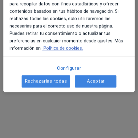
para recopilar datos con fines estadísiticos y ofrecer
contenidos basados en tus hábitos de navegación. Si
rechazas todas las cookies, solo utilizaremos las
necesarias para el correcto uso de nuestra página.
Dra. Miryam Llorca Defior
Puedes retirar tu consentimiento o actualizar tus
·
Ver más
Médica estética, Médica de familia
preferencias en cualquier momento desde ajustes. Más
8 opiniones
información en
Política de cookies.
Calle Ángel Bruna 26, Cartagena
•
Mapa
ESTETIC AND IMPLANT - Medicina Estética Miryam Llorca
Configurar
Estimuladores de colágeno
375 €
Rechazarlas todas
Aceptar
Este especialista no ofrece reserva de cita online en esta dirección.
Pedir una cita