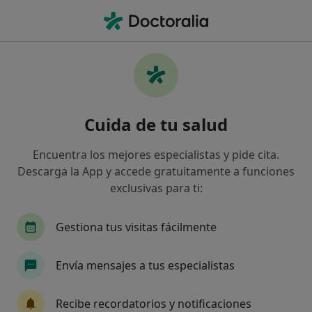
Men
Caída De Pelo • Cartagena, Murcia
Filtros
• 1
Seguro
Mapa
Especialistas en Caída de pelo en Cartagena
Cuida de tu salud
Así organizamos los resultados
Encuentra los mejores especialistas y pide cita.
Descarga la App y accede gratuitamente a funciones
¿Qué especialidad estás buscando?
exclusivas para ti:
Psicólogo
Médico estético
Médico de fami
Gestiona tus visitas fácilmente
Envía mensajes a tus especialistas
Recibe recordatorios y notificaciones