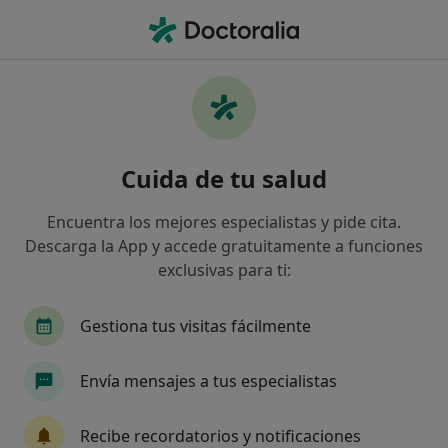
Men
Migraña • Cartagena, Murcia
Filtros
• 1
Seguro
Mapa
Especialistas en Migraña en Cartagena
Cuida de tu salud
Así organizamos los resultados
Encuentra los mejores especialistas y pide cita.
Descarga la App y accede gratuitamente a funciones
¿Qué especialidad estás buscando?
exclusivas para ti:
Fisioterapeuta
Osteópata
Psicólogo
Gestiona tus visitas fácilmente
Envía mensajes a tus especialistas
Recibe recordatorios y notificaciones