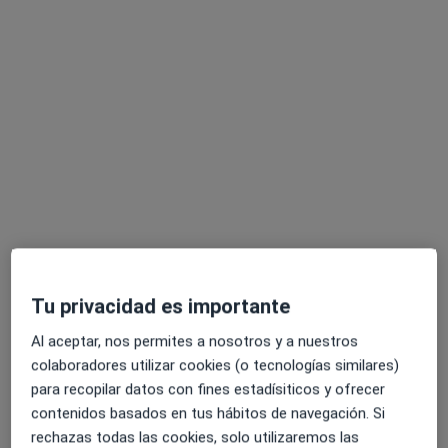
Ignacio Cabezas Molina
·
Ver más
Psicólogo
89 opiniones
Dirección
Online
Tu privacidad es importante
Callejon de la Parra 3, Primero, Cartagena
•
Mapa
Al aceptar, nos permites a nosotros y a nuestros
Centro de Psicología Clínica Ignacio Cabezas
colaboradores utilizar cookies (o tecnologías similares)
Visita Psicología
desde 60 €
para recopilar datos con fines estadísiticos y ofrecer
Este especialista no ofrece reserva de cita online en esta dirección.
contenidos basados en tus hábitos de navegación. Si
rechazas todas las cookies, solo utilizaremos las