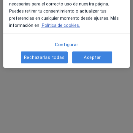
Pedir una cita
necesarias para el correcto uso de nuestra página.
Puedes retirar tu consentimiento o actualizar tus
preferencias en cualquier momento desde ajustes. Más
información en
Política de cookies.
Configurar
Rechazarlas todas
Aceptar
Dr. Juan Joaquín Bermejillo Barrera
·
Ver más
Neurólogo
4 opiniones
Dirección 1
Dirección 2
Calle Jiménez de la Espada 41, Cartagena
•
Mapa
Psiquiatría Integrada
Primera visita Neurología
120 €