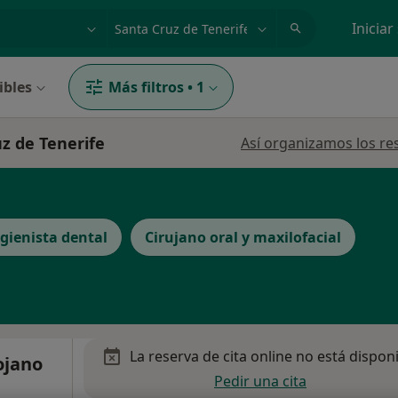
dad, enfermedad o nombre
p. ej. Madrid
Iniciar
ibles
Más filtros
•
1
uz de Tenerife
Así organizamos los re
gienista dental
Cirujano oral y maxilofacial
La reserva de cita online no está dispon
ojano
Pedir una cita