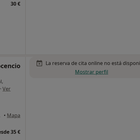
30 €
La reserva de cita online no está dispon
ocencio
Mostrar perfil
l,
·
Ver
e la Laguna
•
Mapa
esde 35 €