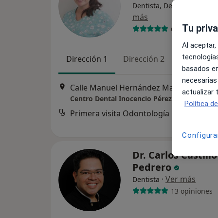
Dentista, Dentista infantil
más
Tu priv
6 opiniones
Al aceptar,
tecnologías
Dirección 1
Dirección 2
basados en
necesarias
Calle Manuel Hernández Martín, 20 bajo, San Cristóbal d
actualizar
Centro Dental Inocencio Pérez Santos
Política d
Primera visita Odontología
d
Configura
Dr. Carlos Castillo
Pedrero
·
Ver más
Dentista
13 opiniones