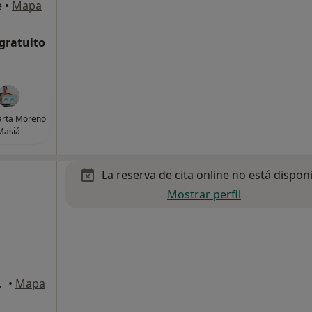
e
•
Mapa
 gratuito
arta Moreno
Masiá
La reserva de cita online no está dispon
Mostrar perfil
uz de Tenerife
•
Mapa