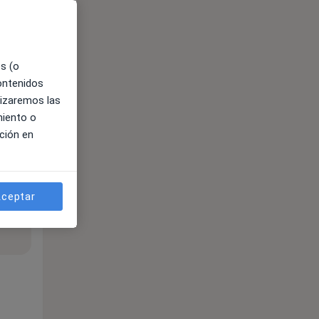
es (o
contenidos
lizaremos las
miento o
ción en
ceptar
ible