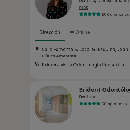
Dentista, Dentista infantil
más
698 opiniones
Dirección
Online
Calle Fomento 5, Local G (Esquina) . Santa Cruz de 
Clínica Amaranta
Primera visita Odontología Pediátrica
Brident Odontól
Dentista
90 opiniones