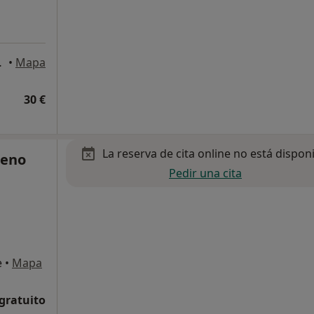
uz de Tenerife
•
Mapa
30 €
La reserva de cita online no está dispon
reno
Pedir una cita
e
•
Mapa
 gratuito