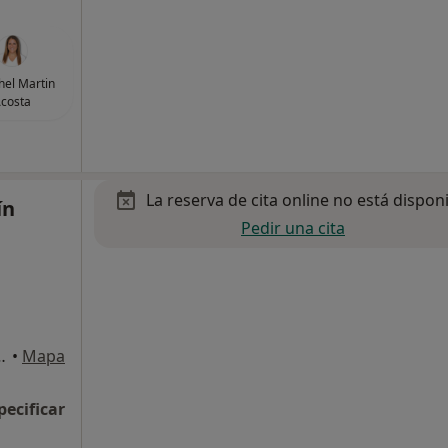
thel Martin
costa
La reserva de cita online no está dispon
ín
Pedir una cita
zq. 31, Santa Cruz de Tenerife
•
Mapa
pecificar