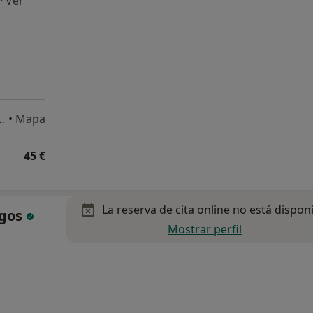
·
Ver
Tenerife 38003 Santa Cruz de Tenerife, Santa Cruz de Tenerife
•
Mapa
45 €
La reserva de cita online no está dispon
ogos
Mostrar perfil