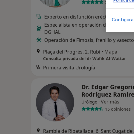
Política d
58 opiniones
Experto en disfunción eréctil avanzada
Configura
Especialista en operación de hemorroi
DGHAL
Operación de Fimosis, frenillo y vasect
Plaça del Progrès, 2, Rubí
•
Mapa
Consulta privada del dr Wafik Al-Wattar
Primera visita Urología
Dr. Edgar Gregori
Rodríguez Ramir
·
Ver más
Urólogo
15 opiniones
Rambla de Ribatall