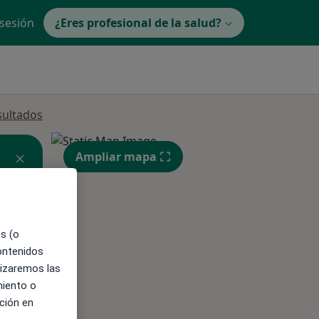
 sesión
¿Eres profesional de la salud?
sultados
Ampliar mapa
es (o
ible
contenidos
lizaremos las
miento o
ción en