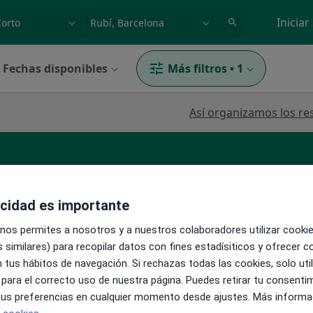
dad, enfermedad o nombre
p. ej. Madrid
Iniciar
Fechas disponibles
Más filtros
•
1
Así organizamos los re
o
acidad es importante
 nos permites a nosotros y a nuestros colaboradores utilizar cooki
La reserva de cita online no está dispon
r Al-
 similares) para recopilar datos con fines estadísiticos y ofrecer 
Pedir una cita
 tus hábitos de navegación. Si rechazas todas las cookies, solo uti
 para el correcto uso de nuestra página. Puedes retirar tu consenti
·
Ver
logo
 tus preferencias en cualquier momento desde ajustes. Más informa