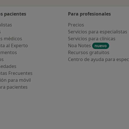
os pacientes
Para profesionales
listas
Precios
s
Servicios para especialistas
s médicos
Servicios para clínicas
ta al Experto
Noa Notes
nuevo
amentos
Recursos gratuitos
os
Centro de ayuda para especi
medades
tas Frecuentes
ión para móvil
ara pacientes