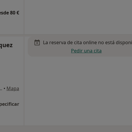
esde 80 €
La reserva de cita online no está dispon
rquez
Pedir una cita
 Blanca 2, Sant Cugat del Vallès
•
Mapa
pecificar