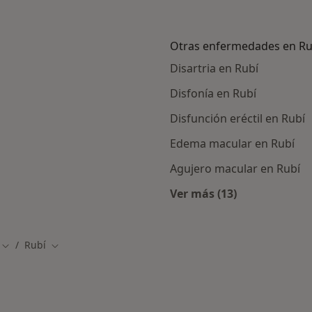
Otras enfermedades en Ru
Disartria en Rubí
Disfonía en Rubí
Disfunción eréctil en Rubí
Edema macular en Rubí
Agujero macular en Rubí
Ver más (13)
rcanas a Rubí
Más en esta catego
Rubí
Cambiar de ciudad
Cambiar de ciudad