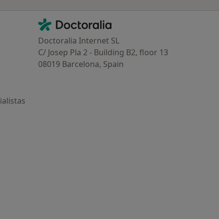
Contacto
Doctoralia - Página de inicio
Doctoralia Internet SL
C/ Josep Pla 2 - Building B2, floor 13
08019 Barcelona, Spain
alistas