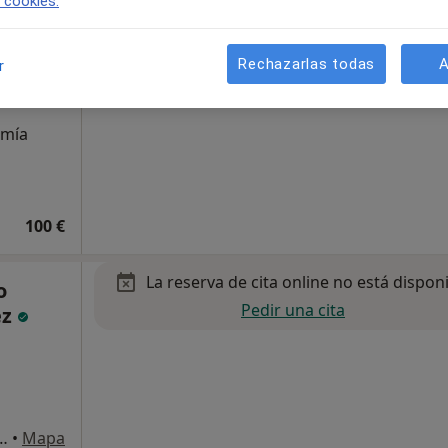
e cookies.
Rechazarlas todas
A
r
des
omía
100 €
La reserva de cita online no está dispon
o
Pedir una cita
ez
ada, 6, Sant Cugat del Vallès
•
Mapa