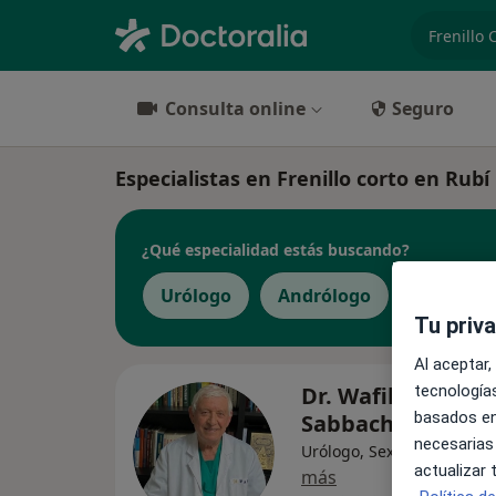
especiali
Consulta online
Seguro
Especialistas en Frenillo corto en Rubí
¿Qué especialidad estás buscando?
Urólogo
Andrólogo
Sexólog
Tu priv
Al aceptar,
Dr. Wafik Al-watta
tecnologías
basados en
Sabbach
necesarias
Urólogo, Sexólogo, Andró
actualizar
más