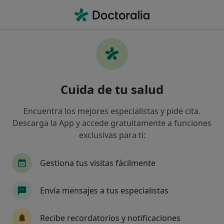
Men
Ginecomastia • Torremolinos, Málaga
Filtros
• 1
Mapa
Especialistas en Ginecomastia en
Cuida de tu salud
Torremolinos
Así organizamos los resultados
Encuentra los mejores especialistas y pide cita.
Descarga la App y accede gratuitamente a funciones
exclusivas para ti:
¿Qué especialidad estás buscando?
Cirujano plástico
Médico estético
Gestiona tus visitas fácilmente
Envía mensajes a tus especialistas
Recibe recordatorios y notificaciones