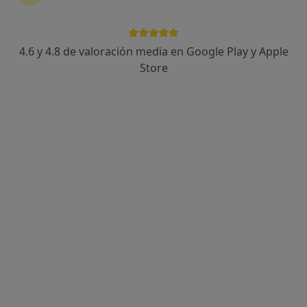
4.6 y 4.8 de valoración media en Google Play y Apple
Dr. Daniel Cabo Navarro
Store
·
Ver más
Endocrino
314 opiniones
OBESIDAD, DIABETES, TIROIDES,
ENDOCRINOLOGÍA
-
CERCANÍA, ACCESIBILIDAD, EMPATIÁ, AMABILIDAD
Dirección
Online 1
Online 2
C/ Pacífico 19, Málaga
•
Mapa
Unideo
Primera visita Endocrinología
120 €
Este especialista no ofrece reserva de cita online en esta dirección.