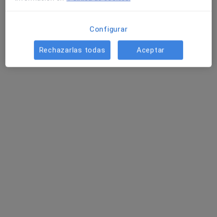
Pedir una cita
Configurar
Rechazarlas todas
Aceptar
Dr. Alexander T. Hamers
·
Ver más
Cirujano plástico, Médico estético
256 opiniones
Dirección 1
Dirección 2
Online
Avenida Imperio Argentina 1,
•
Mapa
Hospital Quirón de Málaga