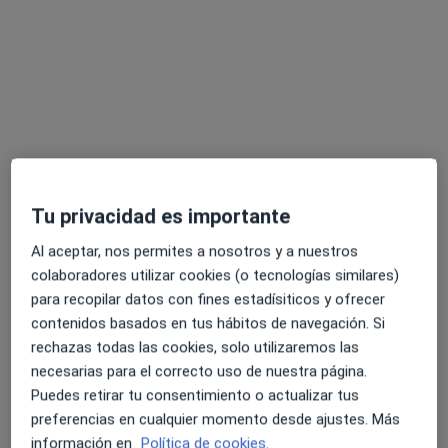
Pedir una cita
Tu privacidad es importante
Al aceptar, nos permites a nosotros y a nuestros
Dr. Juan Pedro Thous Fernández
colaboradores utilizar cookies (o tecnologías similares)
·
Ver más
Cirujano plástico
para recopilar datos con fines estadísiticos y ofrecer
67 opiniones
contenidos basados en tus hábitos de navegación. Si
rechazas todas las cookies, solo utilizaremos las
AV. Europa 43, Málaga
•
Mapa
necesarias para el correcto uso de nuestra página.
Consulta Privada Juan Pedro Thous Fernández
Puedes retirar tu consentimiento o actualizar tus
Primera visita Cirugía Plástica, Estética y Reparadora
Servicio gratuito
preferencias en cualquier momento desde ajustes. Más
Este especialista no ofrece reserva de cita online en esta dirección.
información en
Política de cookies.