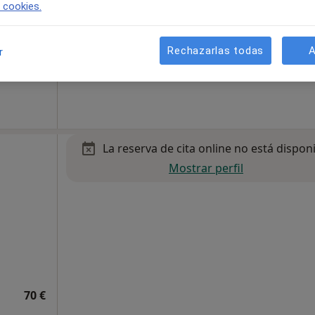
e cookies.
Rechazarlas todas
A
r
80 €
La reserva de cita online no está dispon
Mostrar perfil
70 €