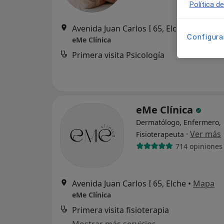
Política d
Avenida Juan Carlos I 65, Elche
•
Mapa
Configura
eMe Clínica
Primera visita Psicología
eMe Clínica
Dermatólogo, Enfermero,
·
Ver más
Fisioterapeuta
714 opiniones
Avenida Juan Carlos I 65, Elche
•
Mapa
eMe Clínica
Primera visita fisioterapia