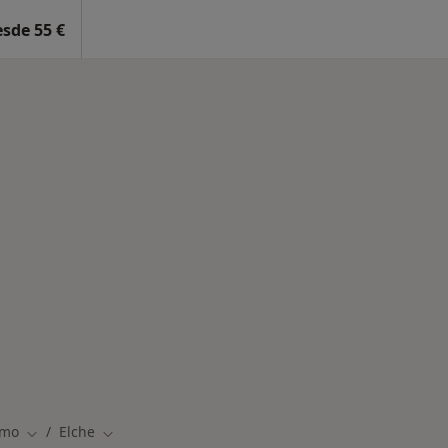
esde 55 €
rmedades en Elche
smo
Elche
Cambiar de ciudad
Cambiar de ciudad