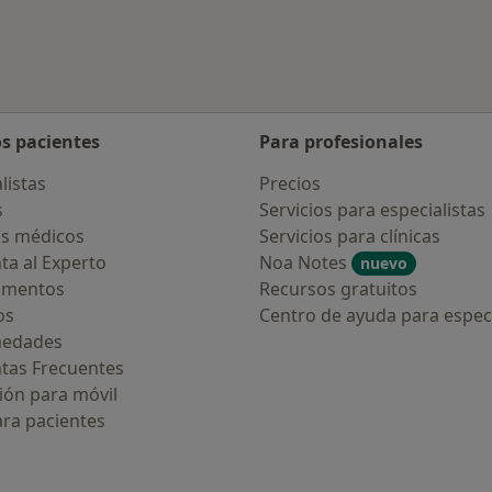
os pacientes
Para profesionales
listas
Precios
s
Servicios para especialistas
s médicos
Servicios para clínicas
ta al Experto
Noa Notes
nuevo
amentos
Recursos gratuitos
os
Centro de ayuda para especi
medades
tas Frecuentes
ión para móvil
ara pacientes