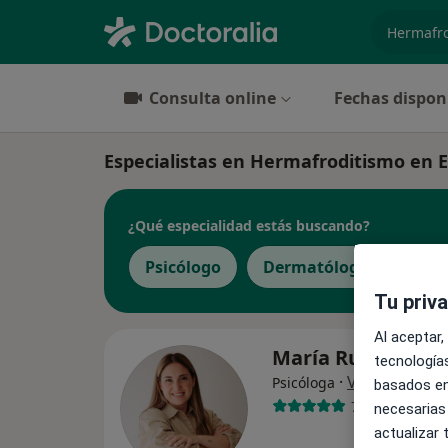
especiali
Consulta online
Fechas dispon
Especialistas en Hermafroditismo en E
¿Qué especialidad estás buscando?
Psicólogo
Dermatólogo
Enf
Tu priv
Al aceptar,
María Rubio Sern
tecnologías
·
Ver más
Psicóloga
basados en
7 opiniones
necesarias
actualizar