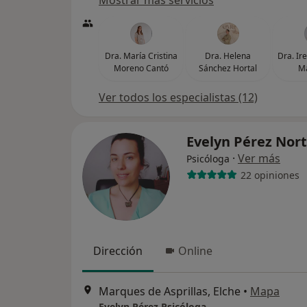
Mostrar más servicios
Dra. María Cristina
Dra. Helena
Dra. Ir
Moreno Cantó
Sánchez Hortal
Ma
Ver todos los especialistas (12)
Evelyn Pérez Nor
·
Ver más
Psicóloga
22 opiniones
Dirección
Online
Marques de Asprillas, Elche
•
Mapa
Evelyn Pérez Psicóloga