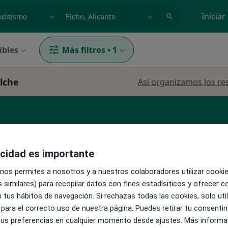
dad, enfermedad o nombre
p. ej. Madrid
Iniciar
ibles
Más filtros
•
1
lche
Así organizamos los re
ermero
Fisioterapeuta
Ginecólogo
Ver más
acidad es importante
 nos permites a nosotros y a nuestros colaboradores utilizar cooki
La reserva de cita online no está dispon
a
 similares) para recopilar datos con fines estadísiticos y ofrecer 
Pedir una cita
 tus hábitos de navegación. Si rechazas todas las cookies, solo uti
 para el correcto uso de nuestra página. Puedes retirar tu consenti
 tus preferencias en cualquier momento desde ajustes. Más informa