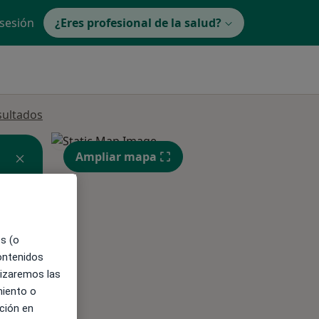
 sesión
¿Eres profesional de la salud?
sultados
Ampliar mapa
es (o
ible
contenidos
lizaremos las
miento o
ción en