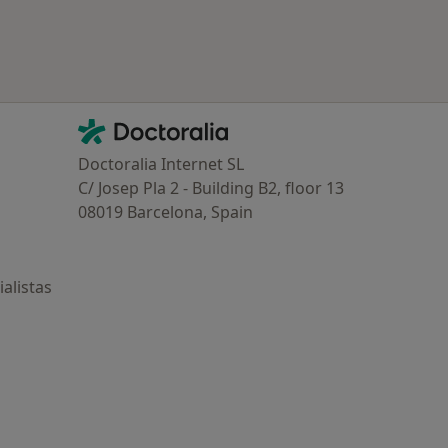
Contacto
Doctoralia - Página de inicio
Doctoralia Internet SL
C/ Josep Pla 2 - Building B2, floor 13
08019 Barcelona, Spain
alistas