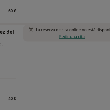
60 €
La reserva de cita online no está dispon
ez del
Pedir una cita
il,
40 €