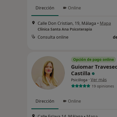
Dirección
Online
Calle Don Cristian, 19, Málaga
•
Mapa
Clínica Santa Ana Psicoterapia
Consulta online
d
Opción de pago online
Guiomar Travese
Castilla
·
Ver más
Psicóloga
19 opiniones
Dirección
Online
Calle Eslava 14, Málaga
•
Mapa