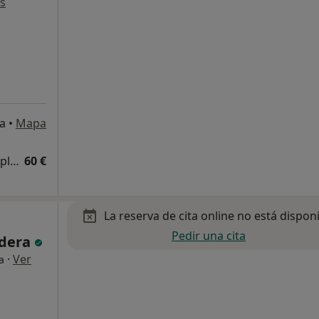
s
ia
•
Mapa
Primera visita Medicinas y Terapias Complementarias
60 €
La reserva de cita online no está dispon
Pedir una cita
ndera
·
Ver
a