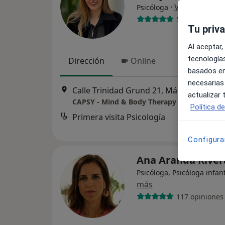
·
Ver más
Psicóloga
5 opiniones
Tu priv
Al aceptar,
tecnologías
Dirección
Online
basados en
necesarias
Calle Trinidad Grund 21, Málaga
•
Mapa
actualizar
CAPSY - Mind & Body Therapy
Política d
Primera visita Psicología
Configura
Ana Aranda Rive
Psicóloga, Psicóloga infant
más
117 opiniones