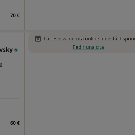
70 €
La reserva de cita online no está dispon
Pedir una cita
ovsky
s
60 €