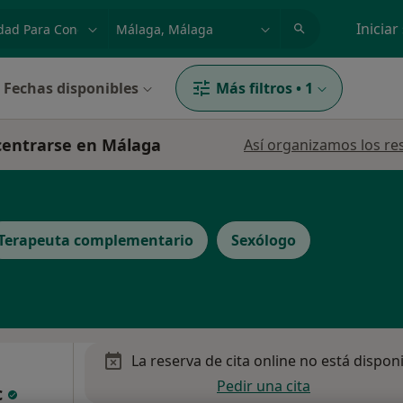
dad, enfermedad o nombre
p. ej. Madrid
Iniciar
Fechas disponibles
Más filtros
•
1
ncentrarse en Málaga
Así organizamos los re
Terapeuta complementario
Sexólogo
La reserva de cita online no está dispon
Pedir una cita
c