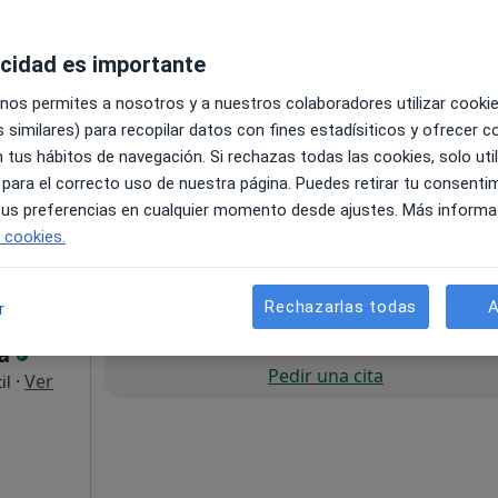
acidad es importante
 nos permites a nosotros y a nuestros colaboradores utilizar cooki
 similares) para recopilar datos con fines estadísiticos y ofrecer 
 tus hábitos de navegación. Si rechazas todas las cookies, solo uti
 para el correcto uso de nuestra página. Puedes retirar tu consenti
 tus preferencias en cualquier momento desde ajustes. Más informa
e cookies.
60 €
Rechazarlas todas
A
r
La reserva de cita online no está dispon
ra
Pedir una cita
·
Ver
il