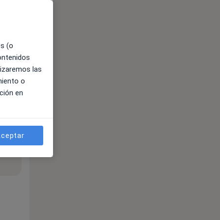
es (o
contenidos
lizaremos las
miento o
ción en
ceptar
ible