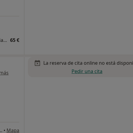
Visita Medicina Complementaria y terapias alternativas
65 €
La reserva de cita online no está dispon
Pedir una cita
 más
fonsina Domínguez 3, Málaga
•
Mapa