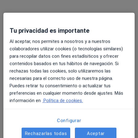
Tu privacidad es importante
Al aceptar, nos permites a nosotros y a nuestros
colaboradores utilizar cookies (o tecnologías similares)
Dr. Jesús Maraver Becerra
para recopilar datos con fines estadísiticos y ofrecer
Dentista
contenidos basados en tus hábitos de navegación. Si
4 opiniones
rechazas todas las cookies, solo utilizaremos las
necesarias para el correcto uso de nuestra página.
Dirección
Online
Puedes retirar tu consentimiento o actualizar tus
preferencias en cualquier momento desde ajustes. Más
Calle Puerto de la Bonaigua 4, 1B, Torrejón de Ardoz
•
Mapa
información en
Política de cookies.
Clínica Mayor Torrejón de Ardoz
Primera visita Odontología
Servicio gratuito
Configurar
Este especialista no ofrece reserva de cita online en esta dirección.
Rechazarlas todas
Aceptar