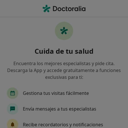
Men
Inclusión Dentaria • Torrejón de Ardoz, Madrid
Filtros
• 1
Seguro
Mapa
Especialistas en Inclusión dentaria en
Cuida de tu salud
Torrejón de Ardoz
Así organizamos los resultados
Encuentra los mejores especialistas y pide cita.
Descarga la App y accede gratuitamente a funciones
exclusivas para ti:
¿Qué especialidad estás buscando?
Dentista
Podólogo
Gestiona tus visitas fácilmente
Envía mensajes a tus especialistas
Recibe recordatorios y notificaciones