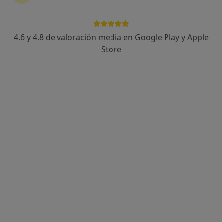
4.6 y 4.8 de valoración media en Google Play y Apple
Dra. Aránzazu Sánchez Simón
Store
·
Ver más
Dentista
80 opiniones
Dirección
Online
Calle Puerto de la Bonaigua 4, 1B, Torrejón de Ardoz
•
Mapa
Clínica Mayor Torrejón de Ardoz
Primera visita Odontología
Servicio gratuito
Este especialista no ofrece reserva de cita online en esta dirección.
Pedir una cita