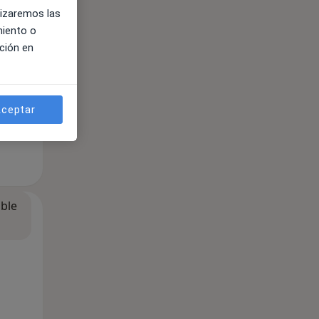
lizaremos las
miento o
ción en
ceptar
ible