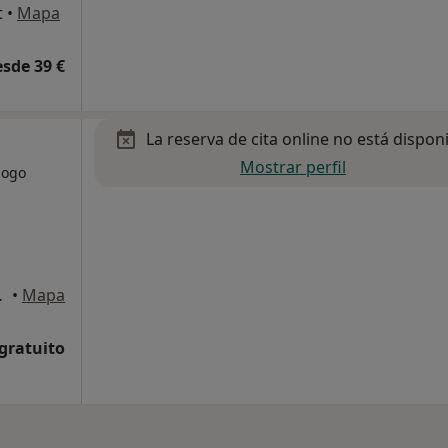
t
•
Mapa
esde 39 €
La reserva de cita online no está dispon
Mostrar perfil
logo
t Joan Despí
•
Mapa
 gratuito