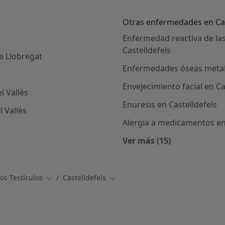
Otras enfermedades en Cas
Enfermedad reactiva de las 
Castelldefels
de Llobregat
Enfermedades óseas metabó
Envejecimiento facial en Ca
l Vallès
Enuresis en Castelldefels
l Vallès
Alergia a medicamentos en 
canas a Castelldefels
Ver más (15)
Más en esta categor
os Testículos
Castelldefels
Cambiar de ciudad
Cambiar de ciudad