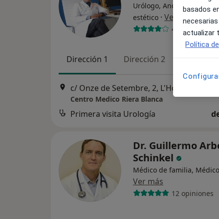
Urólogo, Andrólogo, Médi
basados en
·
Ver más
estético
necesarias
471 opiniones
actualizar
Política d
Dirección 1
Dirección 2
Dirección 
Configura
c/ Onze de Setembre, 2, L'Hosp
Centro Medico Riera Blanca
Primera visita Urología
d
Dr. Guillermo Arb
Schinkel
Médico de familia, Médic
Ver más
12 opiniones