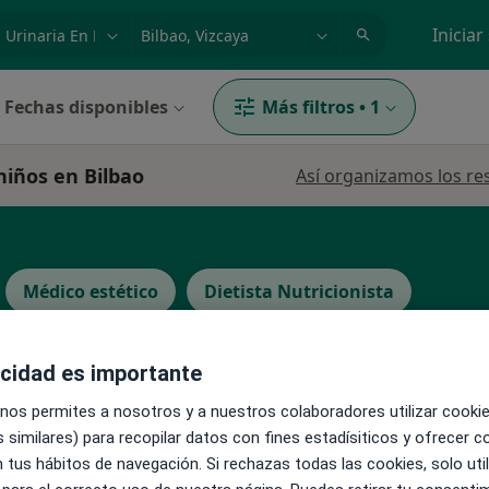
dad, enfermedad o nombre
p. ej. Madrid
Iniciar
Fechas disponibles
Más filtros
•
1
niños en Bilbao
Así organizamos los re
Médico estético
Dietista Nutricionista
acidad es importante
 nos permites a nosotros y a nuestros colaboradores utilizar cooki
La reserva de cita online no está dispon
 similares) para recopilar datos con fines estadísiticos y ofrecer 
o
 tus hábitos de navegación. Si rechazas todas las cookies, solo uti
Pedir una cita