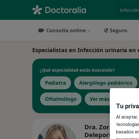
especiali
Consulta online
Seguro
Especialistas en Infección urinaria en 
¿Qué especialidad estás buscando?
Pediatra
Alergólogo pediátrico
Oftalmólogo
Ver más
Tu priv
Al aceptar,
tecnologías
Dra. Zoraida Rubi
basados en
Deleporte