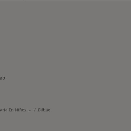
bao
rmedades en Bilbao
naria En Niños
Bilbao
Cambiar de ciudad