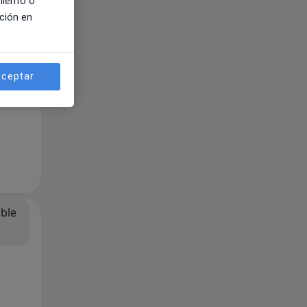
miento o
ción en
ceptar
ible