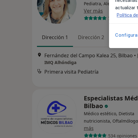
necesarias
Pediatra, Alergólogo pediá
actualizar
Ver más
Política d
7 opiniones
Configura
Dirección 1
Dirección 2
Online
Fernández del Campo Kalea 25, Bilbao
•
IMQ Alhóndiga
Primera visita Pediatría
Especialistas Méd
Bilbao
Médico estético, Dietista
nutricionista, Oftalmólogo
más
534 opiniones