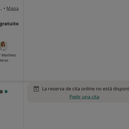
 de Haro, 81, Planta 3, Bilbao
•
Mapa
 gratuito
r Martínez
Heras
La reserva de cita online no está dispon
na
Pedir una cita