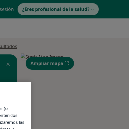
 sesión
¿Eres profesional de la salud?
sultados
Ampliar mapa
es (o
ible
contenidos
lizaremos las