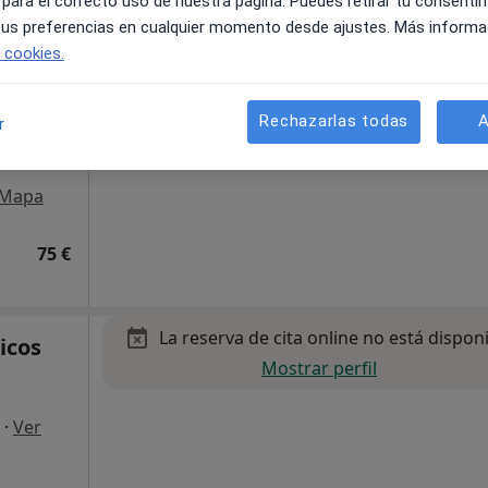
 para el correcto uso de nuestra página. Puedes retirar tu consenti
·
trico
 tus preferencias en cualquier momento desde ajustes. Más informa
e cookies.
Rechazarlas todas
A
r
Mapa
75 €
La reserva de cita online no está dispon
icos
Mostrar perfil
·
Ver