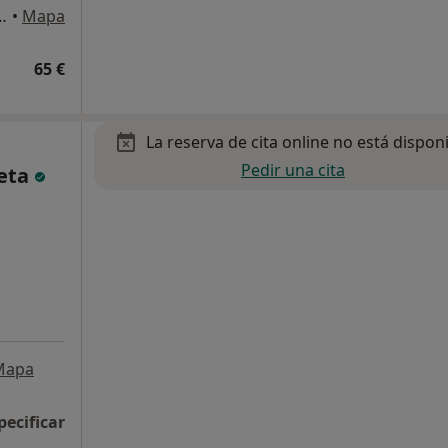
 de Haro, 81, Planta 3, Bilbao
•
Mapa
65 €
La reserva de cita online no está dispon
Pedir una cita
reta
Mapa
pecificar