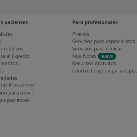
os pacientes
Para profesionales
listas
Precios
s
Servicios para especialistas
s médicos
Servicios para clínicas
ta al Experto
Noa Notes
nuevo
amentos
Recursos gratuitos
os
Centro de ayuda para especi
medades
tas Frecuentes
ión para móvil
ara pacientes