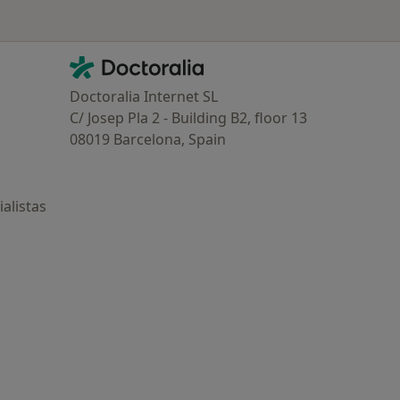
Contacto
Doctoralia - Página de inicio
Doctoralia Internet SL
C/ Josep Pla 2 - Building B2, floor 13
08019 Barcelona, Spain
alistas