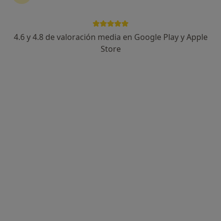
4.6 y 4.8 de valoración media en Google Play y Apple
Anna Julià Garcia
Store
Psicóloga
47 opiniones
Dirección
Online
Avinguda Tarragona, 1, 2on B, Vilafranca del Penedès
•
Mapa
Anna Julià Garcia
Primera visita Psicología
50 €
Este especialista no ofrece reserva de cita online en esta dirección.
Pedir una cita