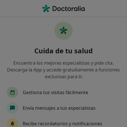
Men
Insatisfacción Laboral • Vilafranca del Penedès, Barcelona
Filtros
• 1
Mapa
Especialistas en Insatisfacción laboral en
Cuida de tu salud
Vilafranca del Penedès
Así organizamos los resultados
Encuentra los mejores especialistas y pide cita.
Descarga la App y accede gratuitamente a funciones
exclusivas para ti:
¿Qué especialidad estás buscando?
Psicólogo
Psicólogo infantil
Sexólogo
Gestiona tus visitas fácilmente
Envía mensajes a tus especialistas
Recibe recordatorios y notificaciones