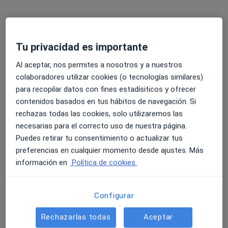
Tu privacidad es importante
Al aceptar, nos permites a nosotros y a nuestros
colaboradores utilizar cookies (o tecnologías similares)
Alicia Murcia
para recopilar datos con fines estadísiticos y ofrecer
·
Ver más
Psicóloga
contenidos basados en tus hábitos de navegación. Si
20 opiniones
rechazas todas las cookies, solo utilizaremos las
necesarias para el correcto uso de nuestra página.
Dirección
Online
Puedes retirar tu consentimiento o actualizar tus
preferencias en cualquier momento desde ajustes. Más
información en
Política de cookies.
Carrer de Cortina, 16, local a, Vilafranca del Penedès
•
Mapa
Consulta Vilafranca - EderaWorking
Consulta online
50 €
Configurar
Este especialista no ofrece reserva de cita online en esta dirección.
Rechazarlas todas
Aceptar