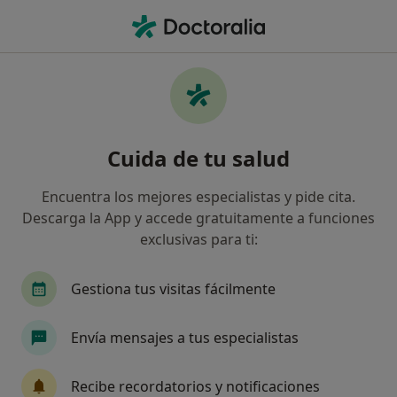
Men
Insatisfacción Laboral • Badalona, Barcelona
Filtros
• 1
Seguro
Mapa
Especialistas en Insatisfacción laboral en
Cuida de tu salud
Badalona
Así organizamos los resultados
Encuentra los mejores especialistas y pide cita.
Descarga la App y accede gratuitamente a funciones
exclusivas para ti:
¿Qué especialidad estás buscando?
Psicólogo
Psicólogo infantil
Psicopedago
Gestiona tus visitas fácilmente
Envía mensajes a tus especialistas
Recibe recordatorios y notificaciones