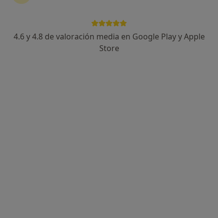
4.6 y 4.8 de valoración media en Google Play y Apple
Montserrat Naranjo Reverter
Store
·
Ver más
Psicóloga, Psicóloga infantil
67 opiniones
Dirección
Online
Avenida Martí Pujol 250, Badalona
•
Mapa
Consulta Privada ( Badalona )
Consulta online
60 €
Este especialista no ofrece reserva de cita online en esta dirección.
Pedir una cita