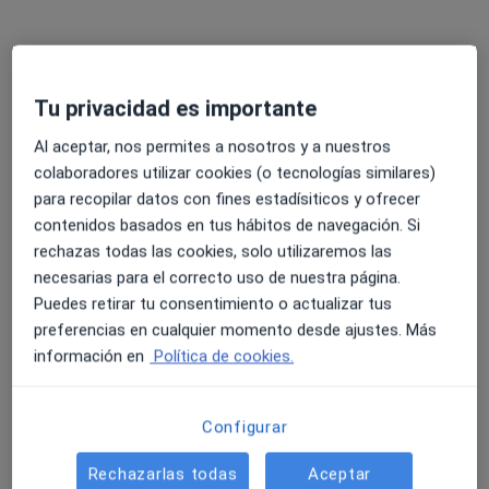
Consulta online
55 €
Este especialista no ofrece reserva de cita online en esta dirección.
Tu privacidad es importante
Pedir una cita
Al aceptar, nos permites a nosotros y a nuestros
colaboradores utilizar cookies (o tecnologías similares)
para recopilar datos con fines estadísiticos y ofrecer
contenidos basados en tus hábitos de navegación. Si
rechazas todas las cookies, solo utilizaremos las
necesarias para el correcto uso de nuestra página.
Puedes retirar tu consentimiento o actualizar tus
preferencias en cualquier momento desde ajustes. Más
Judith Fuentes Fernandez
información en
Política de cookies.
·
Ver más
Psicóloga
20 opiniones
Configurar
Experta en psicología infantil y adolescente
Rechazarlas todas
Aceptar
Fortalecimiento de la autoestima