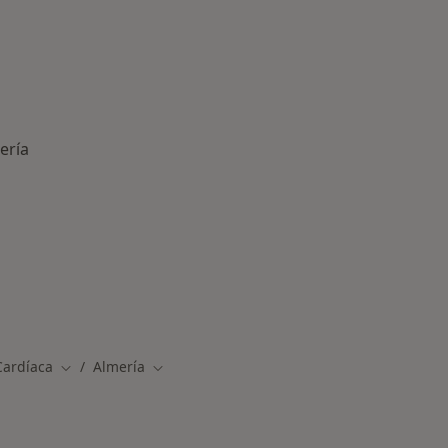
ería
rmedades en Almería
Cardíaca
Almería
Cambiar de ciudad
Cambiar de ciudad