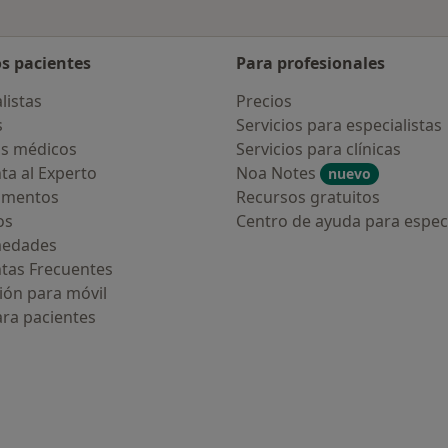
os pacientes
Para profesionales
listas
Precios
s
Servicios para especialistas
s médicos
Servicios para clínicas
ta al Experto
Noa Notes
nuevo
amentos
Recursos gratuitos
os
Centro de ayuda para especi
medades
tas Frecuentes
ión para móvil
ara pacientes