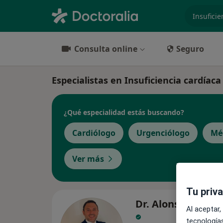
especiali
Consulta online
Seguro
Especialistas en Insuficiencia cardíac
¿Qué especialidad estás buscando?
Cardiólogo
Urgenciólogo
Méd
Ver más
Tu priv
Dr. Alonso Peina
Al aceptar,
tecnologías