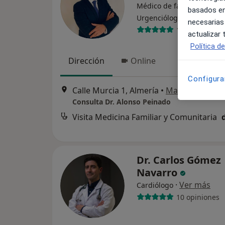
Médico de familia, Médico
basados en
·
Ver más
Urgenciólogo
necesarias
123 opiniones
actualizar
Política d
Dirección
Online
Configura
Calle Murcia 1, Almería
•
Mapa
Consulta Dr. Alonso Peinado
Visita Medicina Familiar y Comunitaria
Dr. Carlos Gómez
Navarro
·
Ver más
Cardiólogo
10 opiniones