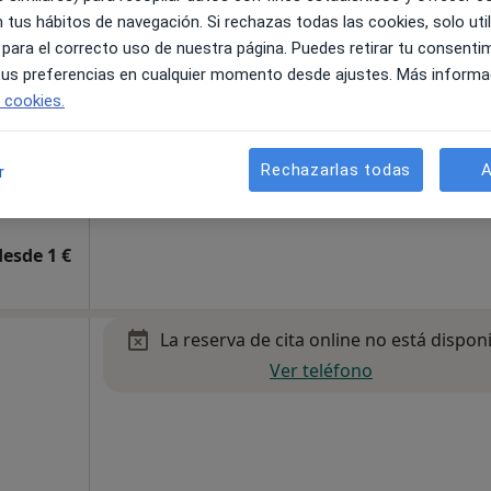
 general,
 tus hábitos de navegación. Si rechazas todas las cookies, solo uti
 para el correcto uso de nuestra página. Puedes retirar tu consenti
 tus preferencias en cualquier momento desde ajustes. Más informa
e cookies.
Rechazarlas todas
A
r
desde 1 €
La reserva de cita online no está dispon
Ver teléfono