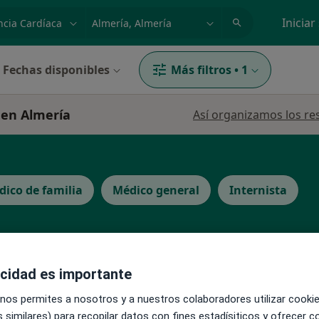
dad, enfermedad o nombre
p. ej. Madrid
Iniciar
Fechas disponibles
Más filtros
•
1
a en Almería
Así organizamos los re
ico de familia
Médico general
Internista
acidad es importante
La reserva de cita online no está dispon
do Cano
 nos permites a nosotros y a nuestros colaboradores utilizar cooki
Pedir una cita
 similares) para recopilar datos con fines estadísiticos y ofrecer 