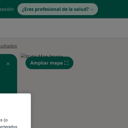
 sesión
¿Eres profesional de la salud?
sultados
Ampliar mapa
ible
es (o
contenidos