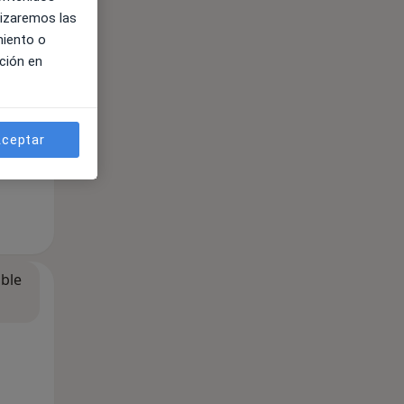
lizaremos las
miento o
ción en
ceptar
ible