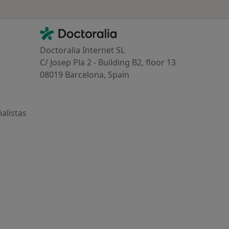
Contacto
Doctoralia - Página de inicio
Doctoralia Internet SL
C/ Josep Pla 2 - Building B2, floor 13
08019 Barcelona, Spain
alistas