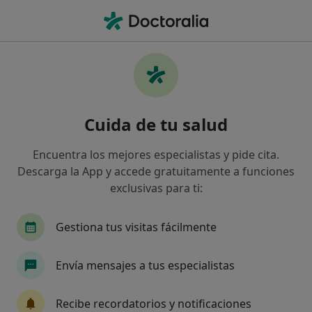
Men
Lesión Corneal • Madrid, Madrid
Filtros
• 1
Seguro
Mapa
Especialistas en Lesión corneal en Madrid
Cuida de tu salud
Así organizamos los resultados
Encuentra los mejores especialistas y pide cita.
Descarga la App y accede gratuitamente a funciones
¿Qué especialidad estás buscando?
exclusivas para ti:
Oftalmólogo
Médico estético
Dermatólog
Gestiona tus visitas fácilmente
Envía mensajes a tus especialistas
Recibe recordatorios y notificaciones