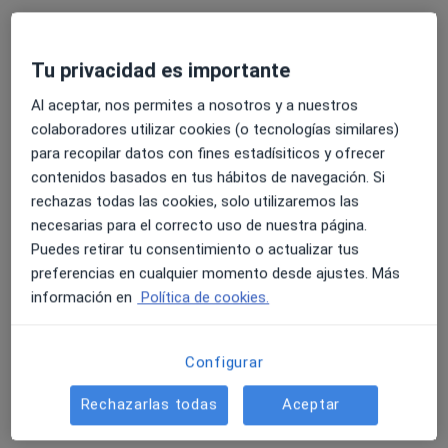
Pedir una cita
Tu privacidad es importante
Al aceptar, nos permites a nosotros y a nuestros
colaboradores utilizar cookies (o tecnologías similares)
para recopilar datos con fines estadísiticos y ofrecer
contenidos basados en tus hábitos de navegación. Si
rechazas todas las cookies, solo utilizaremos las
necesarias para el correcto uso de nuestra página.
Puedes retirar tu consentimiento o actualizar tus
Dr. Santiago Delgado Tirado
preferencias en cualquier momento desde ajustes. Más
·
Ver más
Oftalmólogo
información en
Política de cookies.
1 opinión
Dirección 1
Dirección 2
Configurar
Rechazarlas todas
Aceptar
ÁLVAREZ DE BAENA 3, esquina Mº DE MOLINA 5, Madrid
•
Mapa
Clínica Oftalmológica Ophthalteam