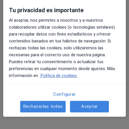
Tu privacidad es importante
Al aceptar, nos permites a nosotros y a nuestros
4.6 y 4.8 de valoración media en Google Play y Apple
colaboradores utilizar cookies (o tecnologías similares)
Dra. Lola Sánchez Rivero
Store
para recopilar datos con fines estadísiticos y ofrecer
·
Ver más
Médica estética, Anestesista
contenidos basados en tus hábitos de navegación. Si
138 opiniones
rechazas todas las cookies, solo utilizaremos las
necesarias para el correcto uso de nuestra página.
Dirección 1
Dirección 2
Dirección 3
Direcció
Puedes retirar tu consentimiento o actualizar tus
preferencias en cualquier momento desde ajustes. Más
Paseo Hermano Samuel Alfredo, 7, Jerez de la Frontera
•
Mapa
información en
Política de cookies.
Medicina Estética Dra. Sánchez Rivero
Armonización facial
375 €
Configurar
Este especialista no ofrece reserva de cita online en esta dirección.
Rechazarlas todas
Aceptar
Pedir una cita