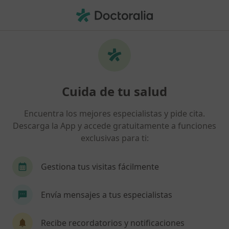
Men
Miedo A Fallar • Madrid, Madrid
Filtros
• 1
Seguro
Mapa
Especialistas en Miedo a fallar en Madrid
Cuida de tu salud
Así organizamos los resultados
Encuentra los mejores especialistas y pide cita.
Descarga la App y accede gratuitamente a funciones
¿Qué especialidad estás buscando?
exclusivas para ti:
Psicólogo
Psicólogo infantil
Sexólogo
Gestiona tus visitas fácilmente
Envía mensajes a tus especialistas
Recibe recordatorios y notificaciones