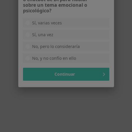
Daniel Popa
o chatbot de IA para hablar
·
Ver más
Psicólogo
sobre un tema emocional o
psicológico?
118 opiniones
Sí, varias veces
Dirección
Online
Sí, una vez
•
Mapa
No, pero lo consideraría
Consulta con efectivo
Visita Psicología
75 €
No, y no confío en ello
Este especialista no ofrece reserva de cita online en esta dirección.
Continuar
Pedir una cita