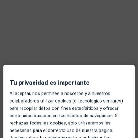
Experto en Sistémica y el Cerebro Corazón
Máster con recomendación especial en la UAM
Enseño a ser coherente con el corazón como
cerebro
Dirección
Online
Calle Siete Picos, 9, Madrid
•
Mapa
Vida Coherente
Primera visita Medicinas y Terapias Complementarias
70 €
Tu privacidad es importante
Este especialista no ofrece reserva de cita online en esta dirección.
Al aceptar, nos permites a nosotros y a nuestros
colaboradores utilizar cookies (o tecnologías similares)
Pedir una cita
para recopilar datos con fines estadísiticos y ofrecer
contenidos basados en tus hábitos de navegación. Si
rechazas todas las cookies, solo utilizaremos las
necesarias para el correcto uso de nuestra página.
Puedes retirar tu consentimiento o actualizar tus