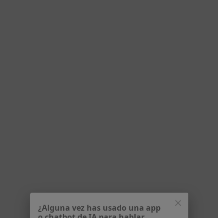
Dirección
Online
Calle de Almagro, 40, Madrid
•
Mapa
Karen psicologa
Consulta online
60 €
Este especialista no ofrece reserva de cita online en esta dirección.
Pedir una cita
Opción de pago online
¿Alguna vez has usado una app