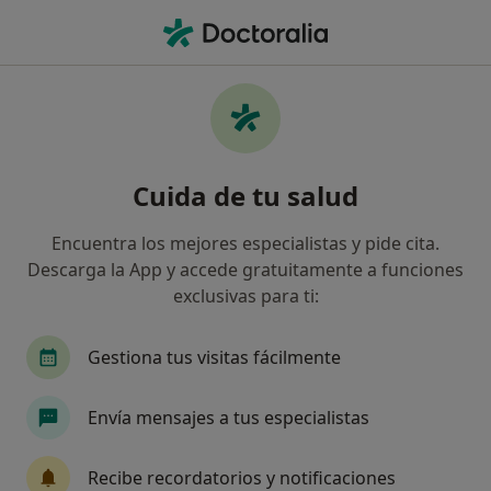
Men
Miocardiopatías • Oviedo, Asturias
Filtros
• 1
Seguro
Mapa
Especialistas en Miocardiopatías en Oviedo
Cuida de tu salud
Así organizamos los resultados
Encuentra los mejores especialistas y pide cita.
Descarga la App y accede gratuitamente a funciones
¿Qué especialidad estás buscando?
exclusivas para ti:
Cardiólogo
Alergólogo
Analista clínico
Gestiona tus visitas fácilmente
Envía mensajes a tus especialistas
Recibe recordatorios y notificaciones