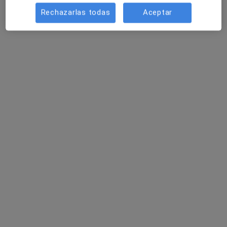
Rechazarlas todas
Aceptar
Dr. Ignacio González
·
Ver más
Cardiólogo
FAUSTO VIGIL, 2, 3º B- POLA DE SIERO, Oviedo
•
Mapa
Clinia Cardiologica Dr Ignacio Gonzalez
Visitas sucesivas Cardiología
Precio sin especificar
Este especialista no ofrece reserva de cita online en esta dirección.
Pedir una cita