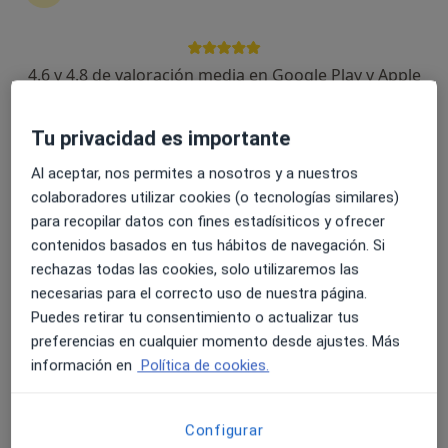
4.6 y 4.8 de valoración media en Google Play y Apple
Dr. Rodolfo Gutierrez Caro
Store
·
Ver más
Cardiólogo
23 opiniones
Tu privacidad es importante
Al aceptar, nos permites a nosotros y a nuestros
Dirección 1
Dirección 2
colaboradores utilizar cookies (o tecnologías similares)
para recopilar datos con fines estadísiticos y ofrecer
Calle Quintana 11, bajo, Oviedo
•
Mapa
contenidos basados en tus hábitos de navegación. Si
Policlinicas Oviedo
rechazas todas las cookies, solo utilizaremos las
Visita Cardiología
Precio sin especificar
necesarias para el correcto uso de nuestra página.
Puedes retirar tu consentimiento o actualizar tus
Este especialista no ofrece reserva de cita online en esta dirección.
preferencias en cualquier momento desde ajustes. Más
Pedir una cita
información en
Política de cookies.
Configurar