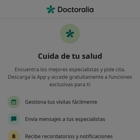
Men
Nutrición Inadecuada • Pozuelo de Alarcón, Madrid
Filtros
• 1
Seguro
Mapa
Especialistas en Nutrición inadecuada en
Cuida de tu salud
Pozuelo de Alarcón
Así organizamos los resultados
Encuentra los mejores especialistas y pide cita.
Descarga la App y accede gratuitamente a funciones
exclusivas para ti:
¿Qué especialidad estás buscando?
Dietista Nutricionista
Psicólogo
Médico g
Gestiona tus visitas fácilmente
Envía mensajes a tus especialistas
Recibe recordatorios y notificaciones