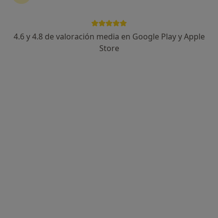
4.6 y 4.8 de valoración media en Google Play y Apple
Store
Opción de pago online
Alicia Escolante Robles
·
Ver más
Psicóloga
21 opiniones
Dirección
Online
Calle Iglesia 5, Pozuelo de Alarcón
•
Mapa
Alicia Escolante Robles Psicología
Consulta online
55 €
Este especialista no ofrece reserva de cita online en esta dirección.
Pedir una cita