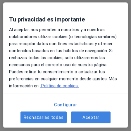
Tu privacidad es importante
Al aceptar, nos permites a nosotros y a nuestros
colaboradores utilizar cookies (o tecnologías similares)
para recopilar datos con fines estadísiticos y ofrecer
contenidos basados en tus hábitos de navegación. Si
Esther Segorbe Matia
rechazas todas las cookies, solo utilizaremos las
·
Ver más
Dietista nutricionista
necesarias para el correcto uso de nuestra página.
10 opiniones
Puedes retirar tu consentimiento o actualizar tus
preferencias en cualquier momento desde ajustes. Más
Dirección
Online
información en
Política de cookies.
Paseo de la Casa de Campo, 5, Madrid
•
Mapa
Configurar
Blue Healthcare
Este especialista no ofrece reserva de cita online en esta dirección.
Rechazarlas todas
Aceptar
Pedir una cita