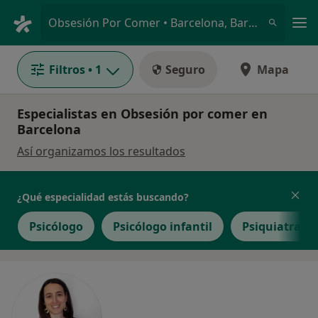
Men
Obsesión Por Comer • Barcelona, Barcelona
Filtros
• 1
Seguro
Mapa
Especialistas en Obsesión por comer en
Barcelona
Así organizamos los resultados
¿Qué especialidad estás buscando?
Psicólogo
Psicólogo infantil
Psiquiatra