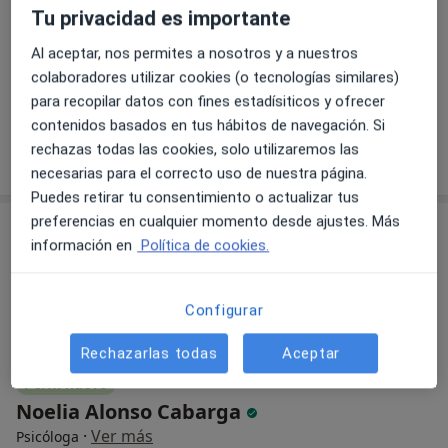
Tu privacidad es importante
Carrer de Mallorca 237, Barcelona
•
Mapa
Consulta Privada
Al aceptar, nos permites a nosotros y a nuestros
Consulta online
70 €
colaboradores utilizar cookies (o tecnologías similares)
para recopilar datos con fines estadísiticos y ofrecer
Este especialista no ofrece reserva de cita online en esta dirección.
contenidos basados en tus hábitos de navegación. Si
rechazas todas las cookies, solo utilizaremos las
Pedir una cita
necesarias para el correcto uso de nuestra página.
Puedes retirar tu consentimiento o actualizar tus
preferencias en cualquier momento desde ajustes. Más
información en
Política de cookies.
Configurar
Rechazarlas todas
Aceptar
Perfil nuevo
Noelia Alonso Cabarga
·
Ver más
Psicóloga