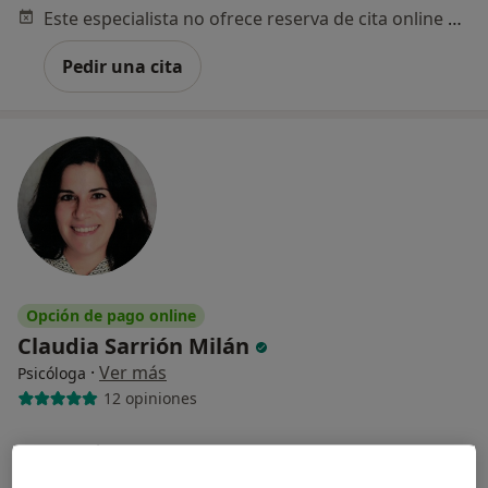
Este especialista no ofrece reserva de cita online en esta dirección.
Pedir una cita
Opción de pago online
Claudia Sarrión Milán
·
Ver más
Psicóloga
12 opiniones
Dirección
Online