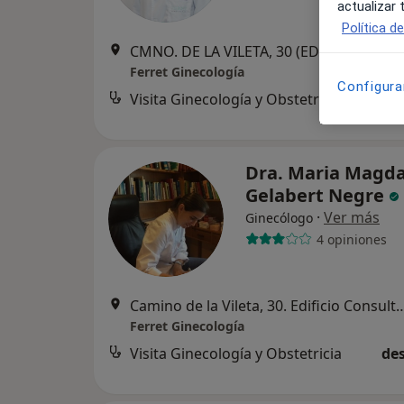
actualizar
Política d
CMNO. DE LA VILETA, 30 (EDF CONSULTAS 1PL, POL. MIRAMAR),
Ferret Ginecología
Configura
Visita Ginecología y Obstetricia
d
Dra. Maria Magd
Gelabert Negre
·
Ver más
Ginecólogo
4 opiniones
Camino de la Vileta, 30. Edificio Consultas Externas Juaneda
Ferret Ginecología
Visita Ginecología y Obstetricia
des