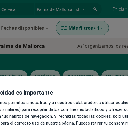
dad, enfermedad o nombre
p. ej. Madrid
Iniciar
Fechas disponibles
Más filtros
•
1
 Palma de Mallorca
Así organizamos los re
sta clínico
Patólogo
Anestesista
Ver más
acidad es importante
La reserva de cita online no está dispon
 Fuchs
 nos permites a nosotros y a nuestros colaboradores utilizar cooki
Pedir una cita
 similares) para recopilar datos con fines estadísiticos y ofrecer 
 tus hábitos de navegación. Si rechazas todas las cookies, solo uti
 para el correcto uso de nuestra página. Puedes retirar tu consenti