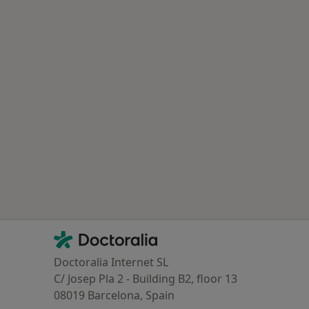
Contacto
Doctoralia - Página de inicio
Doctoralia Internet SL
C/ Josep Pla 2 - Building B2, floor 13
08019 Barcelona, Spain