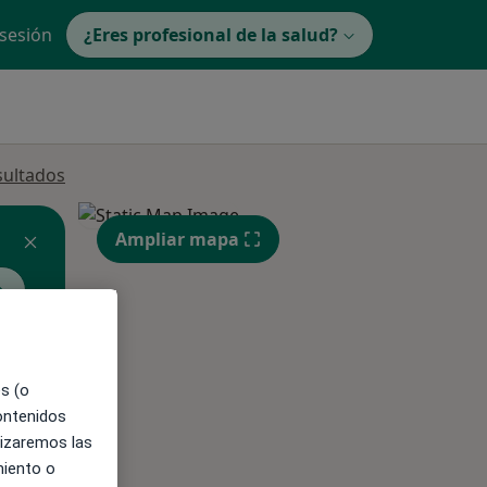
 sesión
¿Eres profesional de la salud?
sultados
Ampliar mapa
ible
es (o
contenidos
lizaremos las
miento o