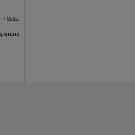
9, Palma de Mallorca
•
Mapa
 gratuito