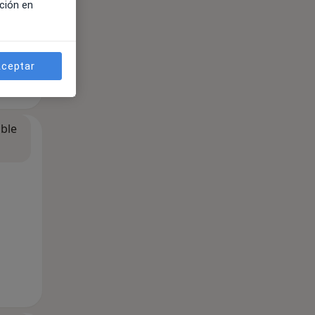
ción en
ceptar
ible