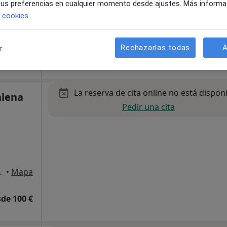
 tus preferencias en cualquier momento desde ajustes. Más informa
e cookies.
 Palma de Mallorca
•
Mapa
Rechazarlas todas
A
r
esde 50 €
La reserva de cita online no está dispon
alena
Pedir una cita
 Miramar, Palma de Mallorca
•
Mapa
de 100 €